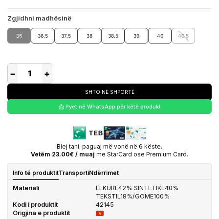
Zgjidhni madhësinë
36
36.5
37.5
38
38.5
39
40
40.5
−
+
SHTO NË SHPORTË
📩 Pyet në WhatsApp për këtë produkt
Blej tani, paguaj më vonë në 6 këste.
Vetëm 23.00€ / muaj
me StarCard ose Premium Card.
Info të produktit
Transporti
Ndërrimet
Materiali
LEKURE42% SINTETIKE40%
TEKSTIL18%/GOME100%
Kodi i produktit
42145
Origjina e produktit