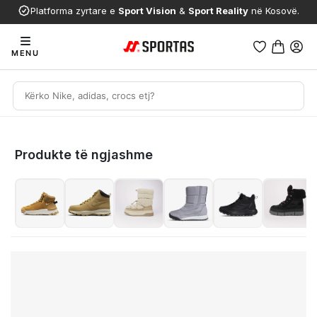
Platforma zyrtare e
Sport Vision
&
Sport Reality
në Kosovë.
MENU
Produkte të ngjashme