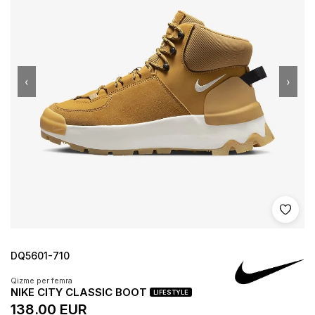
‹
›
Shto 
DQ5601-710
Qizme per femra
NIKE CITY CLASSIC BOOT
LIFESTYLE
138.00 EUR