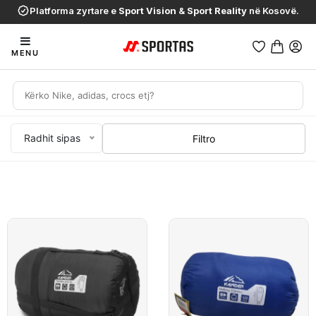
Platforma zyrtare e
Sport Vision
&
Sport Reality
në Kosovë.
MENU
Radhit sipas
Filtro