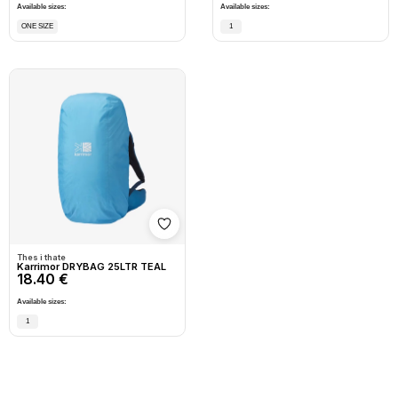
Available sizes:
Available sizes:
ONE SIZE
1
Shto në wishlist
Thes i thate
Karrimor DRYBAG 25LTR TEAL
18.40 €
Available sizes:
1