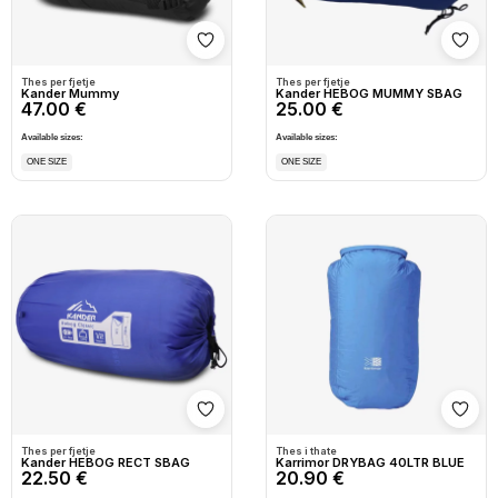
Shto në wishlist
Shto
Thes per fjetje
Thes per fjetje
Kander Mummy
Kander HEBOG MUMMY SBAG
47.00 €
25.00 €
Available sizes:
Available sizes:
ONE SIZE
ONE SIZE
Shto në wishlist
Shto
Thes per fjetje
Thes i thate
Kander HEBOG RECT SBAG
Karrimor DRYBAG 40LTR BLUE
22.50 €
20.90 €