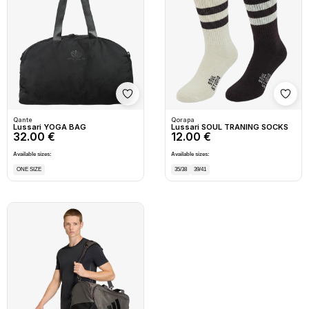
Shto në wishlist
Shto
Qante
Qorapa
Lussari YOGA BAG
Lussari SOUL TRANING SOCKS
32.00 €
12.00 €
Available sizes:
Available sizes:
ONE SIZE
35/38
39/41