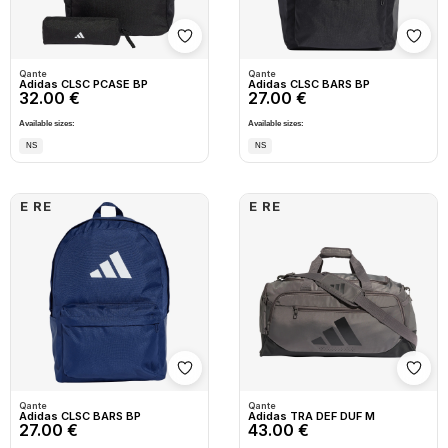
Shto në wishlist
Shto
Qante
Qante
Adidas CLSC PCASE BP
Adidas CLSC BARS BP
32.00 €
27.00 €
Available sizes:
Available sizes:
NS
NS
E RE
E RE
Shto në wishlist
Shto
Qante
Qante
Adidas CLSC BARS BP
Adidas TRA DEF DUF M
27.00 €
43.00 €