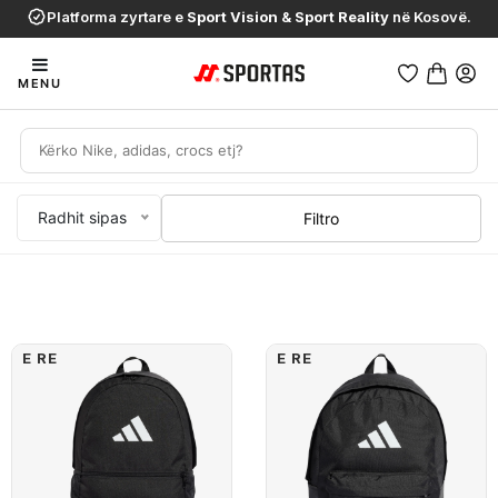
Platforma zyrtare e
Sport Vision
&
Sport Reality
në Kosovë.
MENU
Radhit sipas
Filtro
E RE
E RE