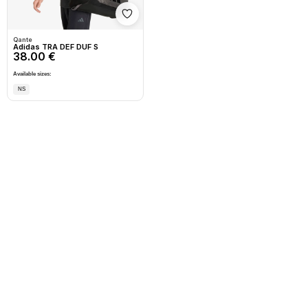
Shto në wishlist
Qante
Adidas TRA DEF DUF S
38.00 €
Available sizes:
NS