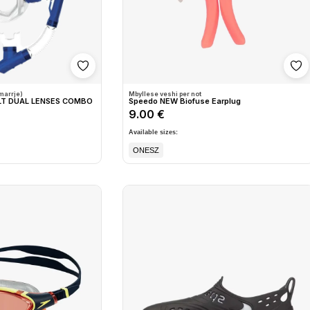
Shto në wishlist
Sh
marrje)
Mbyllese veshi per not
LT DUAL LENSES COMBO
Speedo NEW Biofuse Earplug
9.00 €
Available sizes:
ONESZ