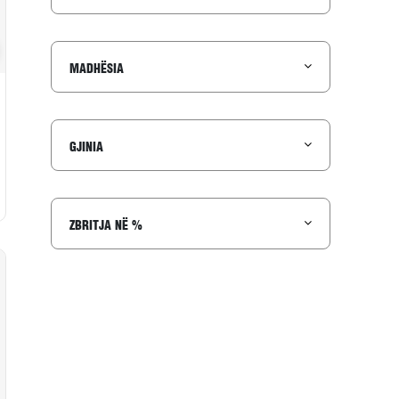
to në wishlist
MADHËSIA
GJINIA
ZBRITJA NË %