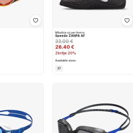
Shto në wishlist
Sh
Mbathje uji per femra
Speedo ZANPA AF
33.00 €
26.40 €
Zbritje 20%
Available sizes:
37