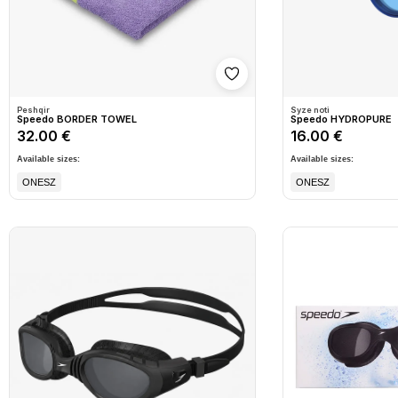
Shto në wishlist
Peshqir
Syze noti
Speedo BORDER TOWEL
Speedo HYDROPURE
32.00 €
16.00 €
Available sizes:
Available sizes:
ONESZ
ONESZ