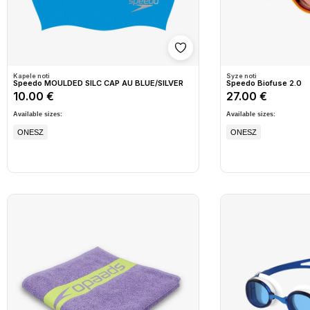
Shto në wishlist
Kapele noti
Syze noti
Speedo MOULDED SILC CAP AU BLUE/SILVER
Speedo Biofuse 2.0
10.00 €
27.00 €
Available sizes:
Available sizes:
ONESZ
ONESZ