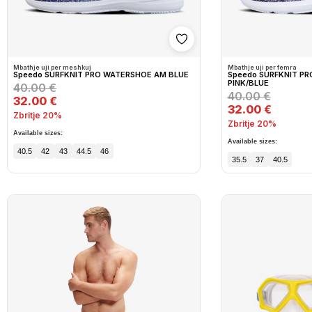
Shto në wishlist
Mbathje uji per meshkuj
Mbathje uji per femra
Speedo SURFKNIT PRO WATERSHOE AM BLUE
Speedo SURFKNIT P
PINK/BLUE
40.00 €
40.00 €
32.00 €
32.00 €
Zbritje 20%
Zbritje 20%
Available sizes:
Available sizes:
40.5
42
43
44.5
46
35.5
37
40.5