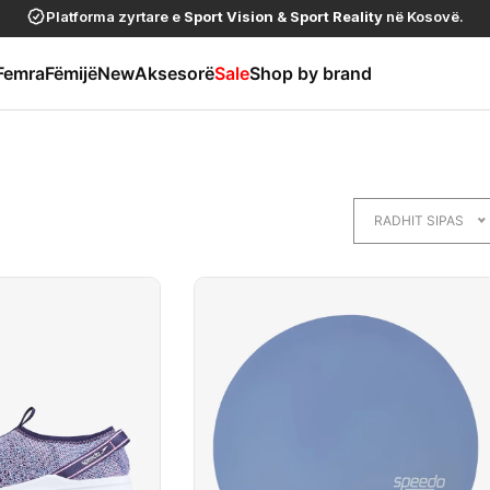
Platforma zyrtare e
Sport Vision
&
Sport Reality
në Kosovë.
Femra
Fëmijë
New
Aksesorë
Sale
Shop by brand
RADHIT SIPAS