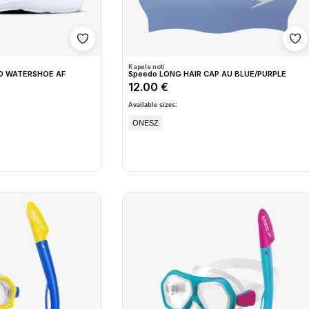
Shto në wishlist
Sh
Kapele noti
RO WATERSHOE AF
Speedo LONG HAIR CAP AU BLUE/PURPLE
12.00 €
Available sizes:
ONESZ