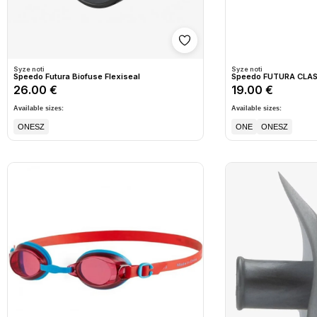
Shto në wishlist
Syze noti
Syze noti
Speedo Futura Biofuse Flexiseal
Speedo FUTURA CLAS
26.00 €
19.00 €
Available sizes:
Available sizes:
ONESZ
ONE
ONESZ