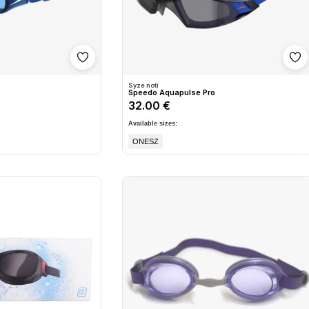
Shto në wishlist
Sh
Syze noti
Speedo Aquapulse Pro
32.00 €
Available sizes:
ONESZ