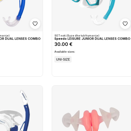
Shto në wishlist
Sh
marrje)
SET noti (Syze dhe tub frymarrje)
IOR DUAL LENSES COMBO
Speedo LEISURE JUNIOR DUAL LENSES COMBO
30.00 €
Available sizes:
UNI-SIZE