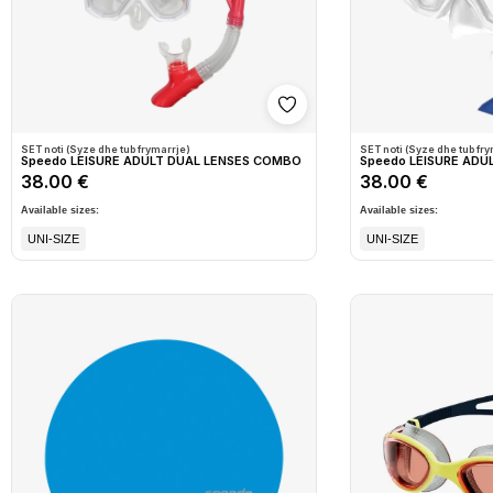
Shto në wishlist
SET noti (Syze dhe tub frymarrje)
SET noti (Syze dhe tub fry
Speedo LEISURE ADULT DUAL LENSES COMBO
Speedo LEISURE ADU
38.00 €
38.00 €
Available sizes:
Available sizes:
UNI-SIZE
UNI-SIZE