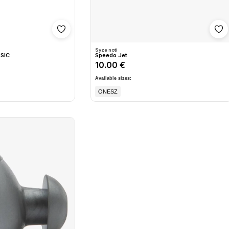
Shto në wishlist
Sh
Syze noti
SIC
Speedo Jet
10.00 €
Available sizes:
ONESZ