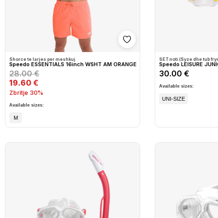
Shto në wishlist
Shorce te larjes per meshkuj
SET noti (Syze dhe tub fry
Speedo ESSENTIALS 16inch WSHT AM ORANGE
Speedo LEISURE JUN
28.00 €
30.00 €
19.60 €
Available sizes:
Zbritje 30%
UNI-SIZE
Available sizes:
M