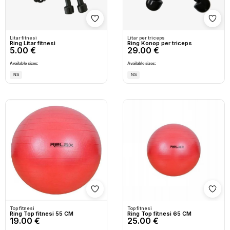
Shto në wishlist
Shto
Litar fitnesi
Litar per triceps
Ring Litar fitnesi
Ring Konop per triceps
5.00 €
29.00 €
Available sizes:
Available sizes:
NS
NS
Shto në wishlist
Shto
Top fitnesi
Top fitnesi
Ring Top fitnesi 55 CM
Ring Top fitnesi 65 CM
19.00 €
25.00 €