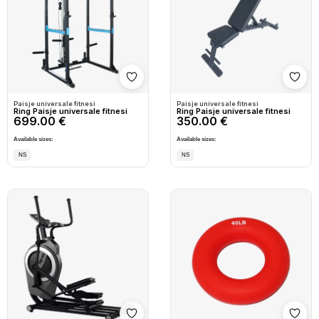
Shto në wishlist
Shto
Paisje universale fitnesi
Paisje universale fitnesi
Ring Paisje universale fitnesi
Ring Paisje universale fitnesi
699.00 €
350.00 €
Available sizes:
Available sizes:
NS
NS