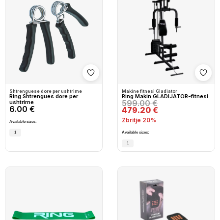
Shto në wishlist
Shto
Shtrenguese dore per ushtrime
Makine fitnesi Gladiator
Ring Shtrengues dore per
Ring Makin GLADIJATOR-fitnesi
599.00 €
ushtrime
6.00 €
479.20 €
Zbritje 20%
Available sizes:
1
Available sizes:
1