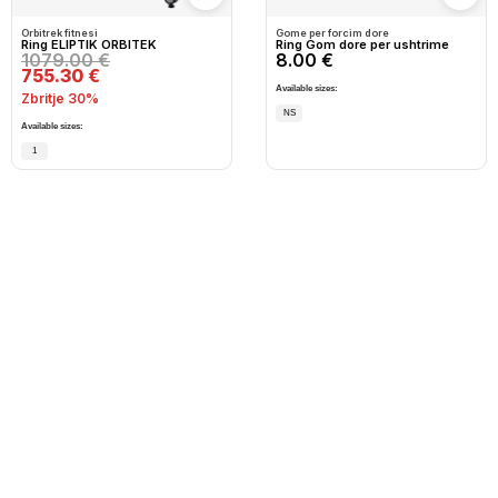
Shto në wishlist
Shto
Orbitrek fitnesi
Gome per forcim dore
Ring ELIPTIK ORBITEK
Ring Gom dore per ushtrime
1079.00 €
8.00 €
755.30 €
Available sizes:
Zbritje 30%
NS
Available sizes:
1