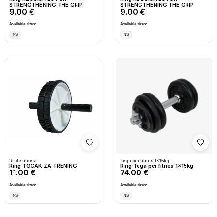
STRENGTHENING THE GRIP
STRENGTHENING THE GRIP
9.00 €
9.00 €
Available sizes:
Available sizes:
NS
NS
Shto në wishlist
Shto
Rrote fitnesi
Tega per fitnes 1x15kg
Ring TOCAK ZA TRENING
Ring Tega per fitnes 1x15kg
11.00 €
74.00 €
Available sizes:
Available sizes:
NS
NS