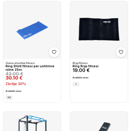
Shto në wishlist
Shto
Gome elastike fitnesi
Rryp fitnesi
Ring Shirit fitnesi per ushtrime
Ring Rryp fitnesi
19.00 €
rolne 25m
43.00 €
30.10 €
Available sizes:
Zbritje 30%
1
Available sizes:
NS