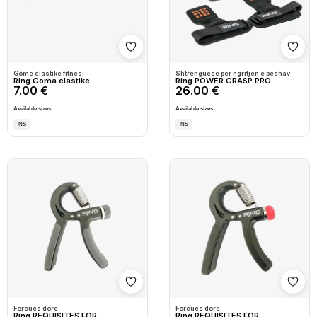
Shto në wishlist
Shto
Gome elastike fitnesi
Shtrenguese per ngritjen e peshav
Ring Goma elastike
Ring POWER GRASP PRO
7.00 €
26.00 €
Available sizes:
Available sizes:
NS
NS
Shto në wishlist
Shto
Forcues dore
Forcues dore
Ring REQUISITES FOR
Ring REQUISITES FOR