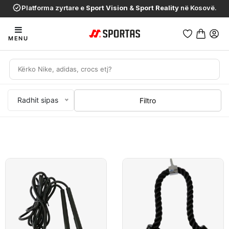
Platforma zyrtare e
Sport Vision
&
Sport Reality
në Kosovë.
MENU
Radhit sipas
Filtro