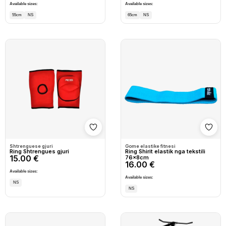
Available sizes:
Available sizes:
55cm
NS
65cm
NS
Shto në wishlist
Shto
Shtrenguese gjuri
Gome elastike fitnesi
Ring Shtrengues gjuri
Ring Shirit elastik nga tekstili
15.00 €
76x8cm
16.00 €
Available sizes:
Available sizes:
NS
NS