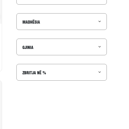
to në wishlist
MADHËSIA
GJINIA
ZBRITJA NË %