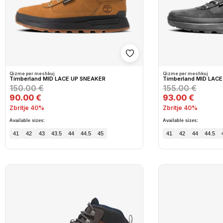
Shto në wishlist
Qizme per meshkuj
Qizme per meshkuj
Timberland MID LACE UP SNEAKER
Timberland MID LAC
150.00 €
155.00 €
90.00 €
93.00 €
Zbritje 40%
Zbritje 40%
Available sizes:
Available sizes:
41
42
43
43.5
44
44.5
45
41
42
44
44.5