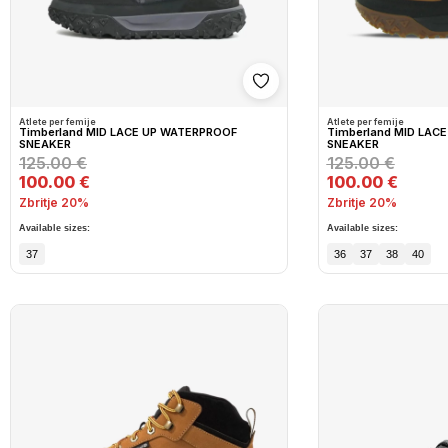
Shto në wishlist
Atlete per femije
Atlete per femije
Timberland MID LACE UP WATERPROOF
Timberland MID LAC
SNEAKER
SNEAKER
125.00 €
125.00 €
100.00 €
100.00 €
Zbritje 20%
Zbritje 20%
Available sizes:
Available sizes:
37
36
37
38
40