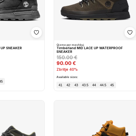
Shto në wishlist
Sh
Qizme per meshkuj
E UP SNEAKER
Timberland MID LACE UP WATERPROOF
SNEAKER
150.00 €
90.00 €
Zbritje 40%
Available sizes:
45
41
42
43
43.5
44
44.5
45