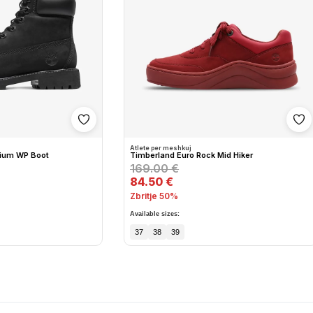
Shto në wishlist
Sh
Atlete per meshkuj
mium WP Boot
Timberland Euro Rock Mid Hiker
169.00 €
84.50 €
Zbritje 50%
Available sizes:
37
38
39