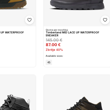
Shto në wishlist
Sh
Qizme per meshkuj
E UP WATERPROOF
Timberland MID LACE UP WATERPROOF
SNEAKER
145.00 €
87.00 €
Zbritje 40%
Available sizes:
45