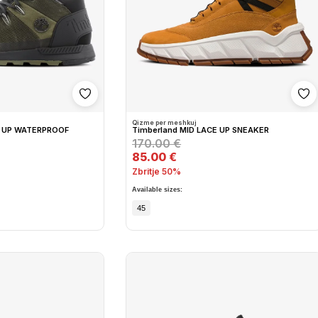
Shto në wishlist
Sh
Qizme per meshkuj
E UP WATERPROOF
Timberland MID LACE UP SNEAKER
170.00 €
85.00 €
Zbritje 50%
Available sizes:
45