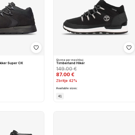
Shto në wishlist
Sh
Qizme per meshkuj
ekker Super OX
Timberland Hiker
149.00 €
87.00 €
Zbritje 42%
Available sizes:
41