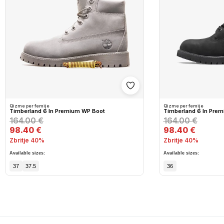
Shto në wishlist
Qizme per femije
Qizme per femije
Timberland 6 In Premium WP Boot
Timberland 6 In Pre
164.00 €
164.00 €
98.40 €
98.40 €
Zbritje 40%
Zbritje 40%
Available sizes:
Available sizes:
37
37.5
36