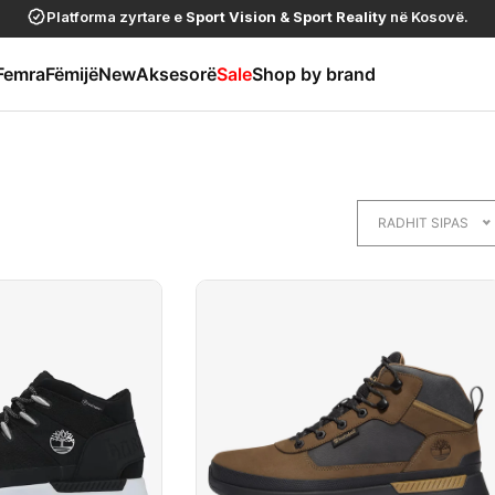
Platforma zyrtare e
Sport Vision
&
Sport Reality
në Kosovë.
Femra
Fëmijë
New
Aksesorë
Sale
Shop by brand
RADHIT SIPAS