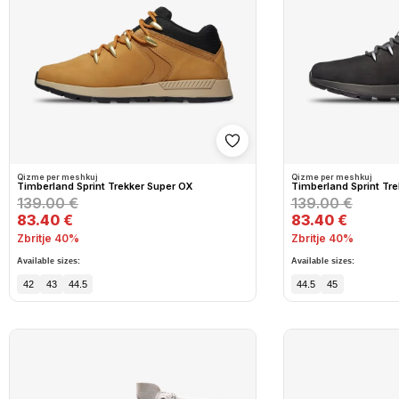
Shto në wishlist
Qizme per meshkuj
Qizme per meshkuj
Timberland Sprint Trekker Super OX
Timberland Sprint Tr
139.00 €
139.00 €
83.40 €
83.40 €
Zbritje 40%
Zbritje 40%
Available sizes:
Available sizes:
42
43
44.5
44.5
45