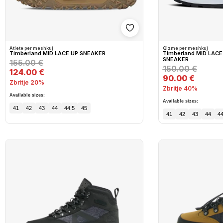
Shto në wishlist
Atlete per meshkuj
Qizme per meshkuj
Timberland MID LACE UP SNEAKER
Timberland MID LAC
SNEAKER
155.00 €
150.00 €
124.00 €
90.00 €
Zbritje 20%
Zbritje 40%
Available sizes:
Available sizes:
41
42
43
44
44.5
45
41
42
43
44
44