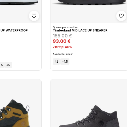
Shto në wishlist
Sh
Qizme per meshkuj
E UP WATERPROOF
Timberland MID LACE UP SNEAKER
155.00 €
93.00 €
Zbritje 40%
Available sizes:
41
44.5
.5
45