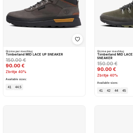
Shto në wishlist
Qizme per meshkuj
Qizme per meshkuj
Timberland MID LACE UP SNEAKER
Timberland MID LAC
SNEAKER
150.00 €
150.00 €
90.00 €
90.00 €
Zbritje 40%
Zbritje 40%
Available sizes:
Available sizes:
41
44.5
41
42
44
45