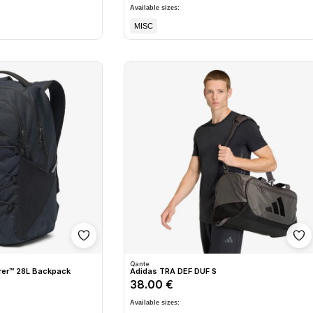
Available sizes:
MISC
Shto në wishlist
Sh
Qante
rer™ 28L Backpack
Adidas TRA DEF DUF S
38.00 €
Available sizes: