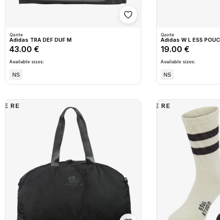
Shto në wishlist
Qante
Qante
Adidas TRA DEF DUF M
Adidas W L ESS POU
43.00 €
19.00 €
Available sizes:
Available sizes:
NS
NS
E RE
E RE