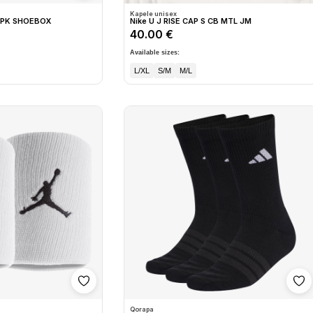
Kapele unisex
KPK SHOEBOX
Nike U J RISE CAP S CB MTL JM
40.00 €
Available sizes:
L/XL
S/M
M/L
Shto në wishlist
Sh
Qorapa