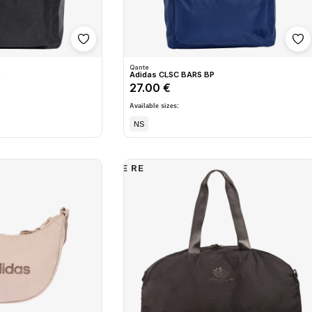
Shto në wishlist
Sh
Qante
P
Adidas CLSC BARS BP
27.00 €
Available sizes:
NS
E RE