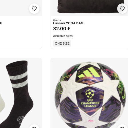
Shto në wishlist
Sh
Qante
CH
Lussari YOGA BAG
32.00 €
Available sizes:
ONE SIZE