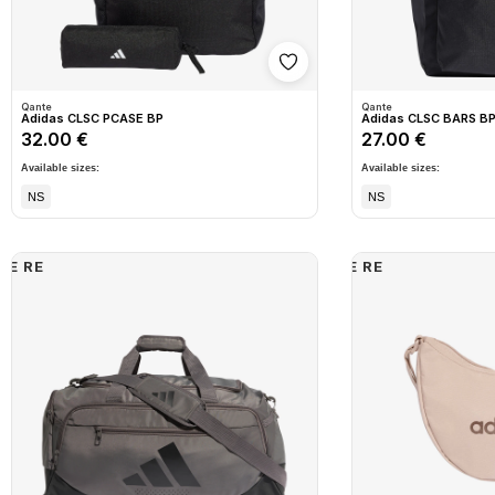
Shto në wishlist
Qante
Qante
Adidas CLSC PCASE BP
Adidas CLSC BARS B
32.00 €
27.00 €
Available sizes:
Available sizes:
NS
NS
E RE
E RE