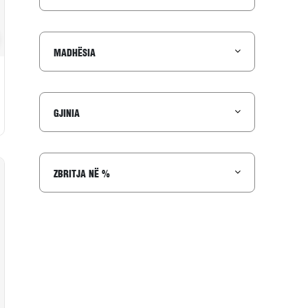
to në wishlist
MADHËSIA
GJINIA
ZBRITJA NË %