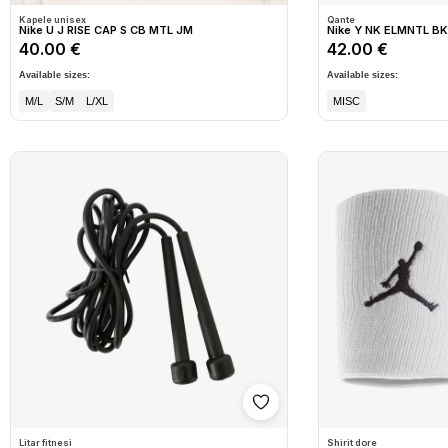
Kapele unisex
Qante
Nike U J RISE CAP S CB MTL JM
Nike Y NK ELMNTL B
40.00 €
42.00 €
Available sizes:
Available sizes:
M/L
S/M
L/XL
MISC
Shto në wishlist
Litar fitnesi
Shirit dore