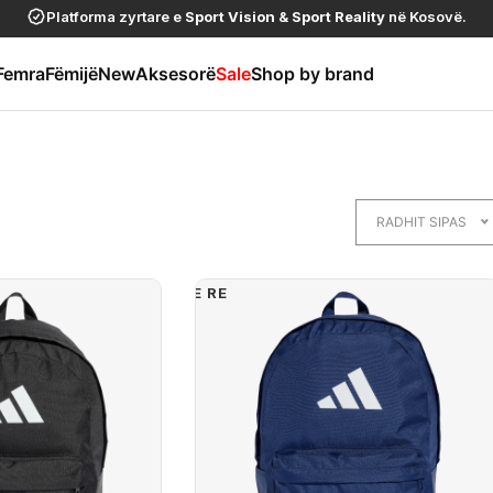
Platforma zyrtare e
Sport Vision
&
Sport Reality
në Kosovë.
Femra
Fëmijë
New
Aksesorë
Sale
Shop by brand
RADHIT SIPAS
E RE