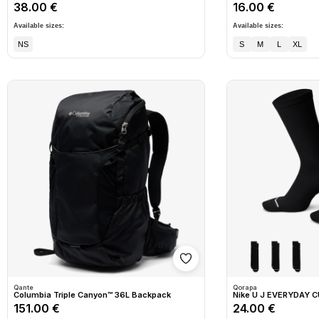
38.00 €
16.00 €
Available sizes:
Available sizes:
NS
S
M
L
XL
Shto në wishlist
Qante
Qorapa
Columbia Triple Canyon™ 36L Backpack
Nike U J EVERYDAY C
151.00 €
24.00 €