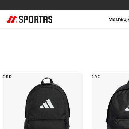
Meshkuj
E RE
E RE