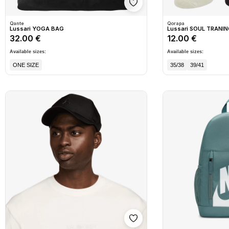
Shto në wishlist
Qante
Qorapa
Lussari YOGA BAG
Lussari SOUL TRANI
32.00 €
12.00 €
Available sizes:
Available sizes:
ONE SIZE
35/38
39/41
Shto në wishlist