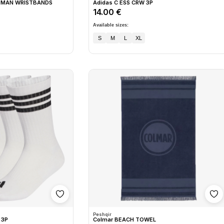
MPMAN WRISTBANDS
Adidas C ESS CRW 3P
14.00 €
Available sizes:
S
M
L
XL
Shto në wishlist
Sh
Peshqir
 3P
Colmar BEACH TOWEL