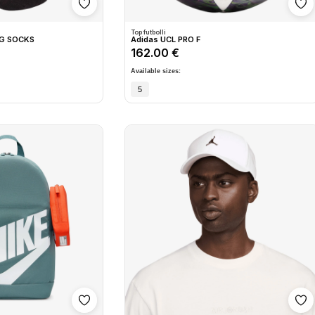
Shto në wishlist
Sh
Top futbolli
NG SOCKS
Adidas UCL PRO F
162.00 €
Available sizes:
5
Shto në wishlist
Sh