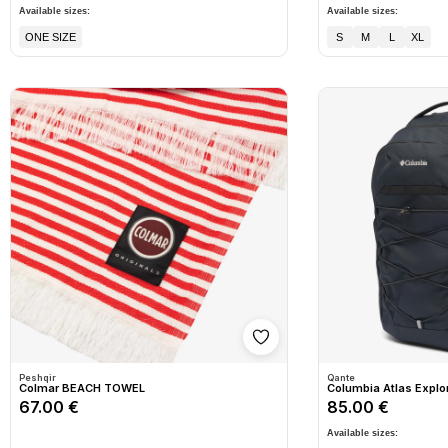
Available sizes:
Available sizes:
ONE SIZE
S
M
L
XL
Shto në wishlist
Peshqir
Qante
Colmar BEACH TOWEL
Columbia Atlas Explo
67.00 €
85.00 €
Available sizes: