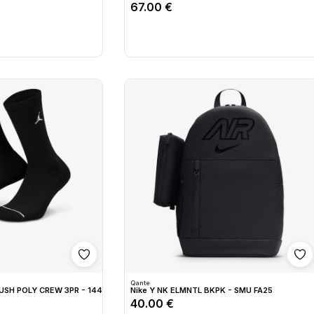
67.00 €
Shto në wishlist
Sh
Qante
USH POLY CREW 3PR - 144
Nike Y NK ELMNTL BKPK - SMU FA25
40.00 €