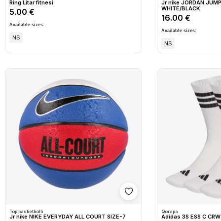
Ring Litar fitnesi
Jr nike JORDAN JU
WHITE/BLACK
5.00 €
16.00 €
Available sizes:
Available sizes:
NS
NS
Shto në wishlist
Top basketbolli
Qorapa
Jr nike NIKE EVERYDAY ALL COURT SIZE-7
Adidas 3S ESS C CRW