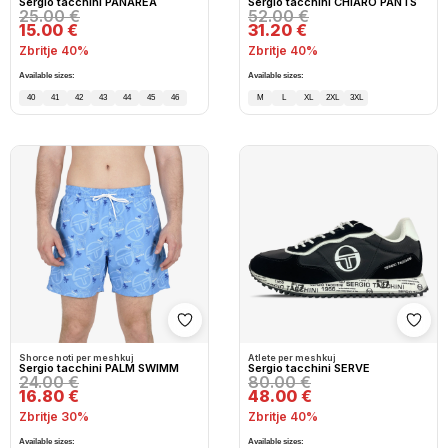
Sergio tacchini PANAREA
Sergio tacchini CHIARO PANTS
25.00 €
52.00 €
15.00 €
31.20 €
Zbritje 40%
Zbritje 40%
Available sizes:
Available sizes:
40
41
42
43
44
45
46
M
L
XL
2XL
3XL
Shto në wishlist
Shto
Shorce noti per meshkuj
Atlete per meshkuj
Sergio tacchini PALM SWIMM
Sergio tacchini SERVE
24.00 €
80.00 €
16.80 €
48.00 €
Zbritje 30%
Zbritje 40%
Available sizes:
Available sizes: