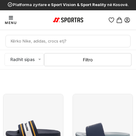
Platforma zyrtare e
Sport Vision
&
Sport Reality
në Kosovë.
MENU
Radhit sipas
Filtro