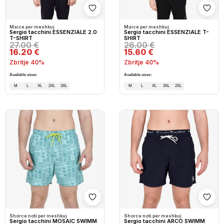
Shto në wishlist
Shto
Maice per meshkuj
Maice per meshkuj
Sergio tacchini ESSENZIALE 2.0
Sergio tacchini ESSENZIALE T-
T-SHIRT
SHIRT
27.00 €
26.00 €
16.20 €
15.60 €
Zbritje 40%
Zbritje 40%
Available sizes:
Available sizes:
M
L
XL
2XL
3XL
M
L
XL
3XL
2XL
Shto në wishlist
Shto
Shorce noti per meshkuj
Shorce noti per meshkuj
Sergio tacchini MOSAIC SWIMM
Sergio tacchini ARCO SWIMM