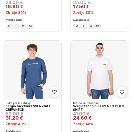
24.00 €
25.00 €
16.80 €
17.50 €
Zbritje 30%
Zbritje 30%
Available sizes:
Available sizes:
M
L
XL
2XL
M
L
XL
2XL
Shto në wishlist
Shto
Duks per meshkuj
Maice per meshkuj
Sergio tacchini ESSENZIALE
Sergio tacchini LORENZO POLO
CREWNECK
SHIRT
52.00 €
41.00 €
31.20 €
24.60 €
Zbritje 40%
Zbritje 40%
Available sizes:
Available sizes: