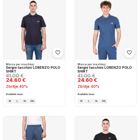
Shto në wishlist
Shto
Maice per meshkuj
Maice per meshkuj
Sergio tacchini LORENZO POLO
Sergio tacchini LORENZO POLO
SHIRT
SHIRT
41.00 €
41.00 €
24.60 €
24.60 €
Zbritje 40%
Zbritje 40%
Available sizes:
Available sizes:
M
L
XL
2XL
M
L
XL
2XL