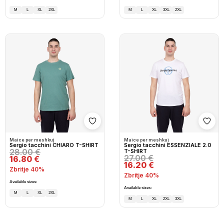
M
L
XL
2XL
M
L
XL
3XL
2XL
Shto në wishlist
Shto
Maice per meshkuj
Maice per meshkuj
Sergio tacchini CHIARO T-SHIRT
Sergio tacchini ESSENZIALE 2.0
28.00 €
T-SHIRT
27.00 €
16.80 €
16.20 €
Zbritje 40%
Zbritje 40%
Available sizes:
Available sizes:
M
L
XL
2XL
M
L
XL
2XL
3XL