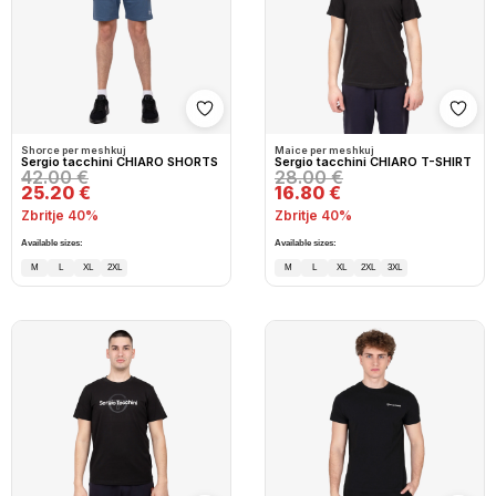
Shto në wishlist
Shto
Shorce per meshkuj
Maice per meshkuj
Sergio tacchini CHIARO SHORTS
Sergio tacchini CHIARO T-SHIRT
42.00 €
28.00 €
25.20 €
16.80 €
Zbritje 40%
Zbritje 40%
Available sizes:
Available sizes:
M
L
XL
2XL
M
L
XL
2XL
3XL