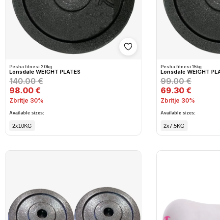
Shto në wishlist
Pesha fitnesi 20kg
Pesha fitnesi 15kg
Lonsdale WEIGHT PLATES
Lonsdale WEIGHT PL
140.00 €
99.00 €
98.00 €
69.30 €
Zbritje 30%
Zbritje 30%
Available sizes:
Available sizes:
2x10KG
2x7.5KG