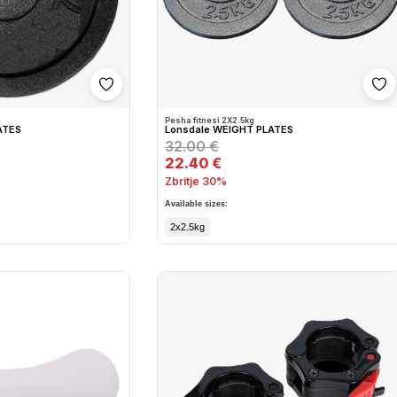
Shto në wishlist
Sh
Pesha fitnesi 2X2.5kg
ATES
Lonsdale WEIGHT PLATES
32.00 €
22.40 €
Zbritje 30%
Available sizes:
2x2.5kg