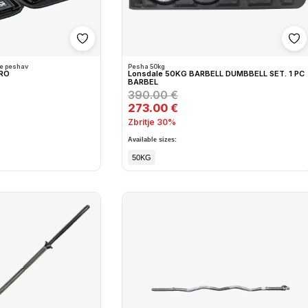
Shto në wishlist
Sh
 e peshav
Pesha 50kg
PRO
Lonsdale 50KG BARBELL DUMBBELL SET. 1 PC
BARBEL
390.00 €
273.00 €
Zbritje 30%
Available sizes:
50KG