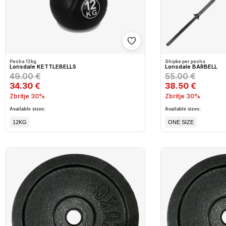
Shto në wishlist
Pesha 12kg
Shipke per pesha
Lonsdale KETTLEBELLS
Lonsdale BARBELL
49.00 €
55.00 €
34.30 €
38.50 €
Zbritje 30%
Zbritje 30%
Available sizes:
Available sizes:
12KG
ONE SIZE