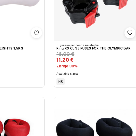
Shto në wishlist
Sh
Siguresa per pesha ne shipke
EIGHTS 1,5KG
Ring RX CL 35 FUSES FOR THE OLYMPIC BAR
16.00 €
11.20 €
Zbritje 30%
Available sizes:
NS