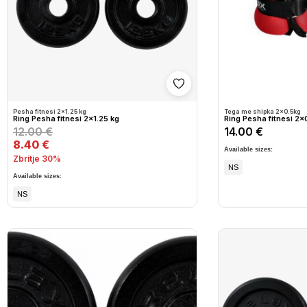
Shto në wishlist
Pesha fitnesi 2x1.25 kg
Tega me shipka 2x0.5kg
Ring Pesha fitnesi 2x1.25 kg
Ring Pesha fitnesi 2x
12.00 €
14.00 €
8.40 €
Available sizes:
Zbritje 30%
NS
Available sizes:
NS