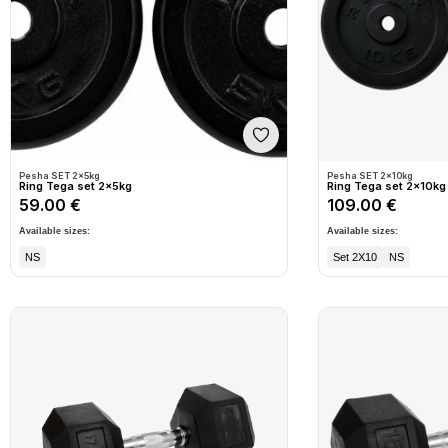
Shto në wishlist
Pesha SET 2x5kg
Pesha SET 2x10kg
Ring Tega set 2x5kg
Ring Tega set 2x10kg
59.00 €
109.00 €
Available sizes:
Available sizes:
NS
Set 2X10
NS