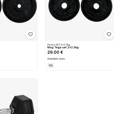
Shto në wishlist
Sh
Pesha SET 2x2.5kg
Ring Tega set 2x2.5kg
29.00 €
Available sizes:
NS