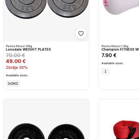
Shto në wishlist
Pesha fitnesi 10kg
Pesha fitnesi 1.5kg
Lonsdale WEIGHT PLATES
Champion FITNESS W
70.00 €
7.90 €
49.00 €
Available sizes:
Zbritje 30%
1
Available sizes:
2x5KG