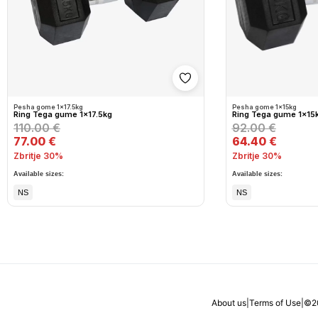
Shto në wishlist
Pesha gome 1x17.5kg
Pesha gome 1x15kg
Ring Tega gume 1x17.5kg
Ring Tega gume 1x15
110.00 €
92.00 €
77.00 €
64.40 €
Zbritje 30%
Zbritje 30%
Available sizes:
Available sizes:
NS
NS
About us
|
Terms of Use
|
©
2