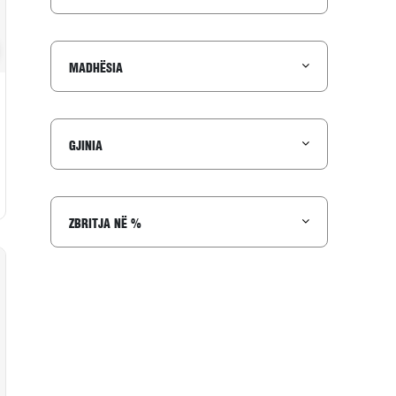
to në wishlist
MADHËSIA
GJINIA
ZBRITJA NË %