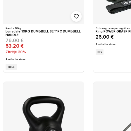
Shto në wishlist
Pesha 10kg
Shtrenguese per ngritjen
Lonsdale 10KG DUMBBELL SET1PC DUMBBELL
Ring POWER GRASP 
HANDLE
26.00 €
76.00 €
53.20 €
Available sizes:
Zbritje 30%
NS
Available sizes:
10KG