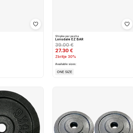
Shto në wishlist
Sh
Shipke per pesha
Lonsdale EZ BAR
39.00 €
27.30 €
Zbritje 30%
Available sizes:
ONE SIZE