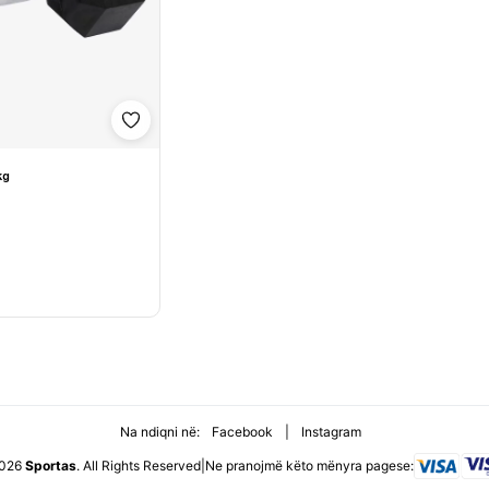
Shto në wishlist
kg
Na ndiqni në:
Facebook
|
Instagram
026
Sportas
. All Rights Reserved
|
Ne pranojmë këto mënyra pagese: