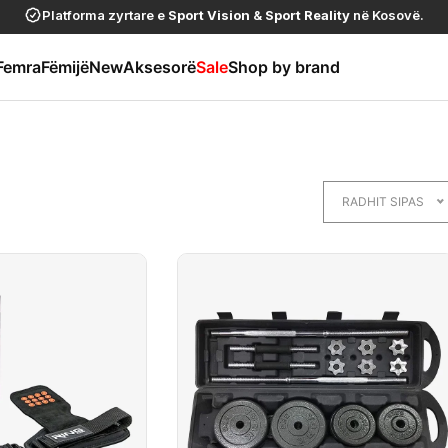
Platforma zyrtare e
Sport Vision
&
Sport Reality
në Kosovë.
Femra
Fëmijë
New
Aksesorë
Sale
Shop by brand
RADHIT SIPAS