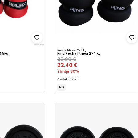
Shto në wishlist
Sh
Pesha fitnesi 2x4 kg
0.5kg
Ring Pesha fitnesi 2x4 kg
32.00 €
22.40 €
Zbritje 30%
Available sizes:
NS