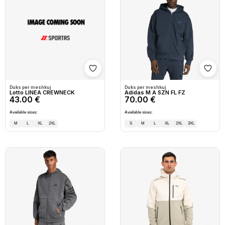
Shto në wishlist
Shto
Duks per meshkuj
Duks per meshkuj
Lotto LINEA CREWNECK
Adidas M A SZN FL FZ
43.00 €
70.00 €
Available sizes:
Available sizes:
M
L
XL
2XL
S
M
L
XL
2XL
3XL