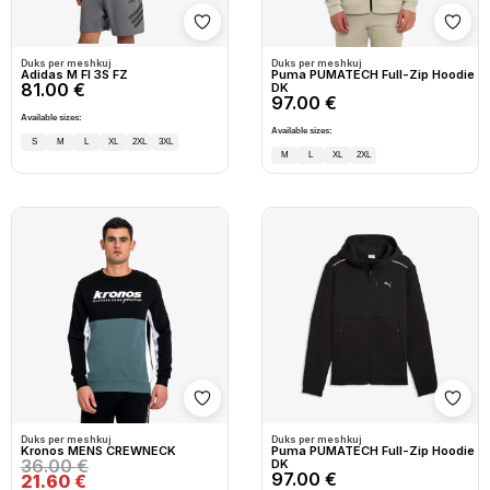
Shto në wishlist
Shto
Duks per meshkuj
Duks per meshkuj
Adidas M FI 3S FZ
Puma PUMATECH Full-Zip Hoodie
81.00 €
DK
97.00 €
Available sizes:
Available sizes:
S
M
L
XL
2XL
3XL
M
L
XL
2XL
Shto në wishlist
Shto
Duks per meshkuj
Duks per meshkuj
Kronos MENS CREWNECK
Puma PUMATECH Full-Zip Hoodie
36.00 €
DK
97.00 €
21.60 €