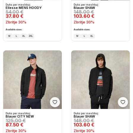
Duks per meshkuj
Duks per meshkuj
Ellesse MENS HOODY
Blauer SHAW
54.00 €
148.00 €
37.80 €
103.60 €
Zbritje 30%
Zbritje 30%
Available sizes:
Available sizes:
M
L
XL
2XL
M
L
XL
Shto në wishlist
Shto
Duks per meshkuj
Duks per meshkuj
Blauer CITY NEW
Blauer SHAW
125.00 €
148.00 €
87.50 €
103.60 €
Zbritje 30%
Zbritje 30%