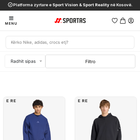
Platforma zyrtare e
Sport Vision
&
Sport Reality
në Kosovë.
MENU
Radhit sipas
Filtro
E RE
E RE