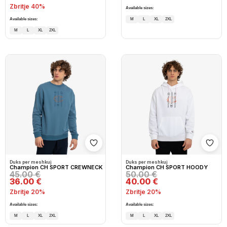
Zbritje 40%
Available sizes:
Available sizes:
M
L
XL
2XL
M
L
XL
2XL
Shto në wishlist
Shto
Duks per meshkuj
Duks per meshkuj
Champion CH SPORT CREWNECK
Champion CH SPORT HOODY
45.00 €
50.00 €
36.00 €
40.00 €
Zbritje 20%
Zbritje 20%
Available sizes:
Available sizes:
M
L
XL
2XL
M
L
XL
2XL