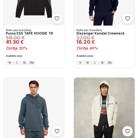
Shto në wishlist
Shto
Duks per meshkuj
Duks per meshkuj
Puma ESS TAPE HOODIE TR
Slazenger Kendal Crewneck
59.00 €
27.00 €
41.30 €
16.20 €
Zbritje 30%
Zbritje 40%
Available sizes:
Available sizes:
M
L
XL
2XL
S
M
L
XL
2XL
Shto në wishlist
Shto