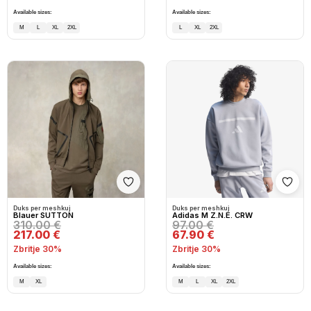
Available sizes:
Available sizes:
M
L
XL
2XL
L
XL
2XL
Shto në wishlist
Shto
Duks per meshkuj
Duks per meshkuj
Blauer SUTTON
Adidas M Z.N.E. CRW
310.00 €
97.00 €
217.00 €
67.90 €
Zbritje 30%
Zbritje 30%
Available sizes:
Available sizes:
M
XL
M
L
XL
2XL