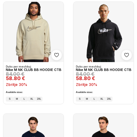
Shto në wishlist
Shto
Duks per meshkuj
Duks per meshkuj
Nike M NK CLUB BB HOODIE CTB
Nike M NK CLUB BB HOODIE CTB
84.00 €
84.00 €
58.80 €
58.80 €
Zbritje 30%
Zbritje 30%
Available sizes:
Available sizes:
S
M
L
XL
2XL
S
M
L
XL
2XL