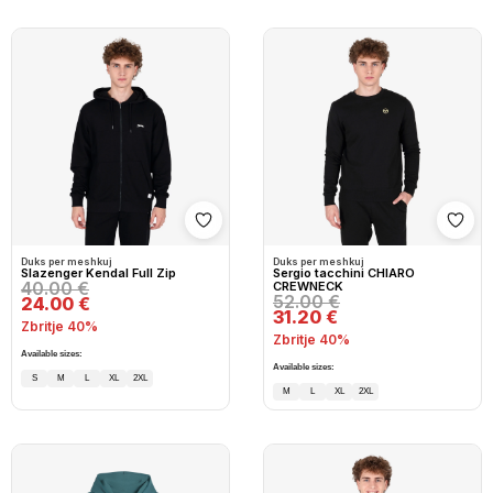
Shto në wishlist
Shto
Duks per meshkuj
Duks per meshkuj
Slazenger Kendal Full Zip
Sergio tacchini CHIARO
40.00 €
CREWNECK
52.00 €
24.00 €
31.20 €
Zbritje 40%
Zbritje 40%
Available sizes:
Available sizes:
S
M
L
XL
2XL
M
L
XL
2XL