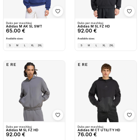
Shto në wishlist
Shto
Duks per meshkuj
Duks per meshkuj
Adidas M AK SL SWT
Adidas M SL FZ HD
65.00 €
92.00 €
Available sizes:
Available sizes:
S
M
L
XL
2XL
S
M
L
XL
2XL
E RE
E RE
Shto në wishlist
Shto
Duks per meshkuj
Duks per meshkuj
Adidas M SL FZ HD
Adidas M CT UTILITY HD
92.00 €
76.00 €