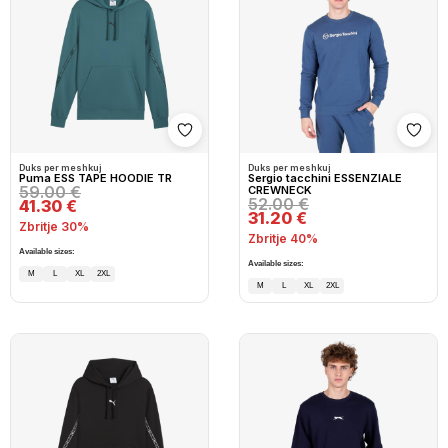
Shto në wishlist
Shto
Duks per meshkuj
Duks per meshkuj
Puma ESS TAPE HOODIE TR
Sergio tacchini ESSENZIALE
59.00 €
CREWNECK
52.00 €
41.30 €
31.20 €
Zbritje 30%
Zbritje 40%
Available sizes:
Available sizes:
M
L
XL
2XL
M
L
XL
2XL