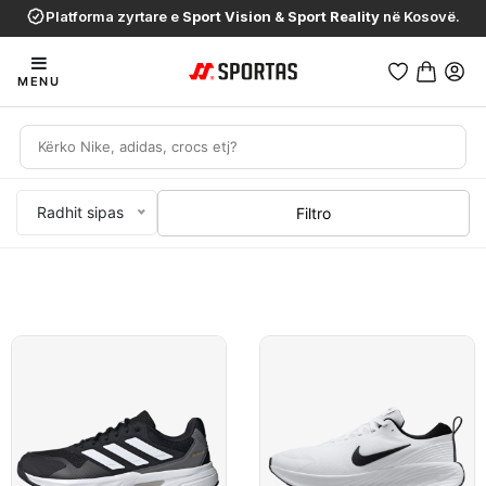
Platforma zyrtare e
Sport Vision
&
Sport Reality
në Kosovë.
MENU
Radhit sipas
Filtro