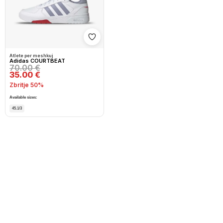
Shto në wishlist
Atlete per meshkuj
Adidas COURTBEAT
70.00 €
35.00 €
Zbritje 50%
Available sizes:
45.1/3