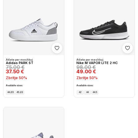
Shto në wishlist
Shto
Atlete per meshkuj
Atlete per meshkuj
Adidas PARK ST
Nike M VAPOR LITE 2 HC
75.00 €
98.00 €
37.50 €
49.00 €
Zbritje 50%
Zbritje 50%
Available sizes:
Available sizes:
44.2/3
45.1/3
42
44
44.5