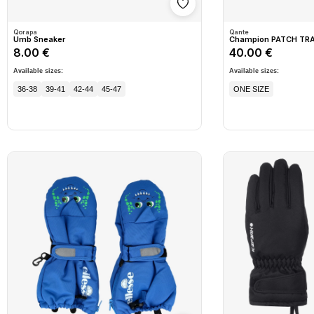
Shto në wishlist
Qorapa
Qante
Umb Sneaker
Champion PATCH TRA
8.00 €
40.00 €
Available sizes:
Available sizes:
36-38
39-41
42-44
45-47
ONE SIZE