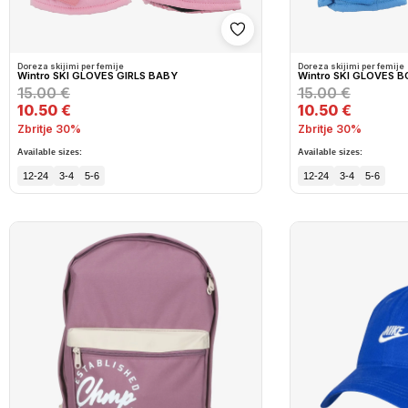
Shto në wishlist
Doreza skijimi per femije
Doreza skijimi per femije
Wintro SKI GLOVES GIRLS BABY
Wintro SKI GLOVES 
15.00 €
15.00 €
10.50 €
10.50 €
Zbritje 30%
Zbritje 30%
Available sizes:
Available sizes:
12-24
3-4
5-6
12-24
3-4
5-6