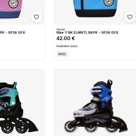
Shto në wishlist
Sh
Qante
PK - SP26 GFX
Nike Y NK ELMNTL BKPK - SP26 GFX
42.00 €
Available sizes:
MISC