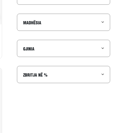
to në wishlist
MADHËSIA
GJINIA
ZBRITJA NË %