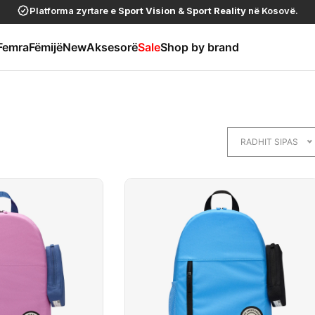
Platforma zyrtare e
Sport Vision
&
Sport Reality
në Kosovë.
Femra
Fëmijë
New
Aksesorë
Sale
Shop by brand
RADHIT SIPAS