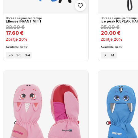
Shto në wishlist
Doreza skijimi per femije
Doreza skijimi per femije
Ellesse INFANT MITT
Ice peak ICEPEAK HA
22.00 €
25.00 €
17.60 €
20.00 €
Zbritje 20%
Zbritje 20%
Available sizes:
Available sizes:
5-6
2-3
3-4
S
M