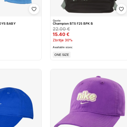
Shto në wishlist
Sh
Qante
BOYS BABY
Champion BTS F25 BPK B
22.00 €
15.40 €
Zbritje 30%
Available sizes:
ONE SIZE