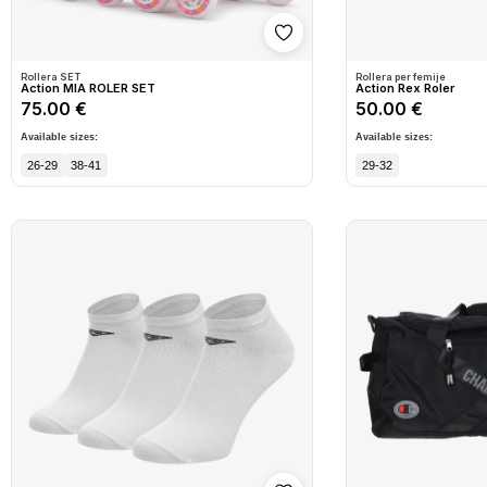
Shto në wishlist
Rollera SET
Rollera per femije
Action MIA ROLER SET
Action Rex Roler
75.00 €
50.00 €
Available sizes:
Available sizes:
26-29
38-41
29-32