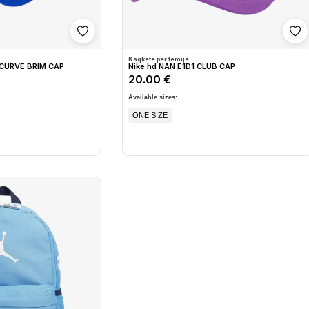
Shto në wishlist
Sh
Kaqkete per femije
 CURVE BRIM CAP
Nike hd NAN E1D1 CLUB CAP
20.00 €
Available sizes:
ONE SIZE