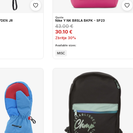
Shto në wishlist
Sh
Qante
YDEN JR
Nike Y NK BRSLA BKPK - SP23
43.00 €
30.10 €
Zbritje 30%
Available sizes:
MISC