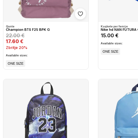
Shto në wishlist
Qante
Kaqkete per femije
Champion BTS F25 BPK G
Nike hd NAN FUTURA
22.00 €
15.00 €
17.60 €
Available sizes:
Zbritje 20%
ONE SIZE
Available sizes:
ONE SIZE