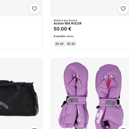
Shto në wishlist
Sh
Rollera per femije
Action NIA ROLER
50.00 €
Available sizes:
26-29
30-33