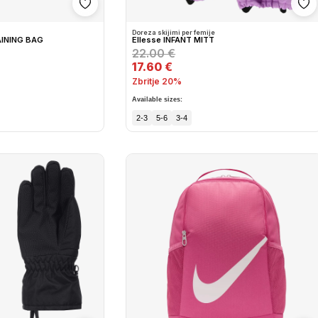
Shto në wishlist
Sh
Doreza skijimi per femije
INING BAG
Ellesse INFANT MITT
22.00 €
17.60 €
Zbritje 20%
Available sizes:
2-3
5-6
3-4