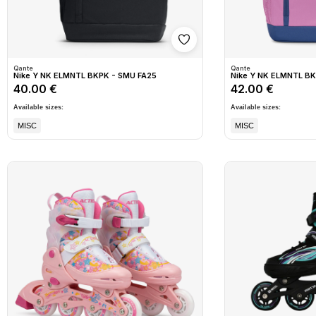
Shto në wishlist
Qante
Qante
Nike Y NK ELMNTL BKPK - SMU FA25
Nike Y NK ELMNTL BK
40.00 €
42.00 €
Available sizes:
Available sizes:
MISC
MISC