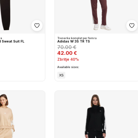
Shto në wishlist
Sh
ra
Trenerka komplet per femra
 Sweat Suit FL
Adidas W 3S TR TS
70.00 €
42.00 €
Zbritje 40%
Available sizes:
XS