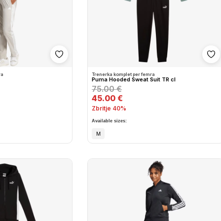
Shto në wishlist
Sh
ra
Trenerka komplet per femra
Puma Hooded Sweat Suit TR cl
75.00 €
45.00 €
Zbritje 40%
Available sizes:
M