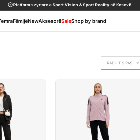
Platforma zyrtare e
Sport Vision
&
Sport Reality
në Kosovë.
Femra
Fëmijë
New
Aksesorë
Sale
Shop by brand
RADHIT SIPAS