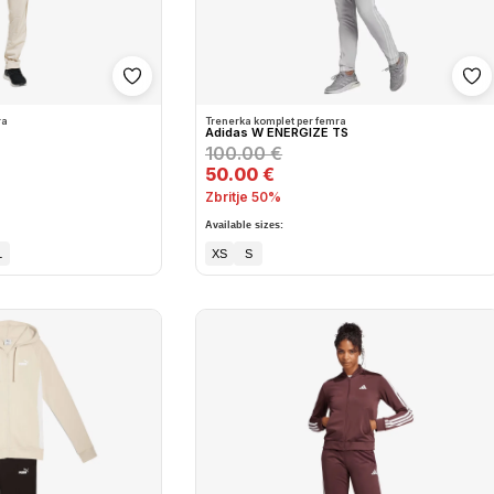
Shto në wishlist
Sh
ra
Trenerka komplet per femra
Adidas W ENERGIZE TS
100.00 €
50.00 €
Zbritje 50%
Available sizes:
L
XS
S