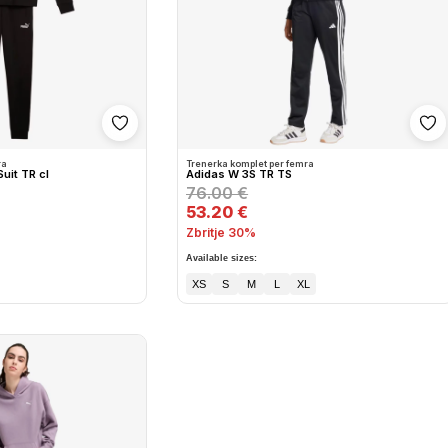
Shto në wishlist
Sh
ra
Trenerka komplet per femra
it TR cl
Adidas W 3S TR TS
76.00 €
53.20 €
Zbritje 30%
Available sizes:
XS
S
M
L
XL