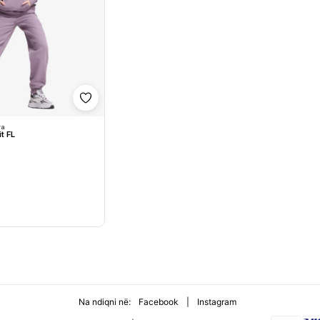
Shto në wishlist
ra
t FL
Na ndiqni në:
Facebook
|
Instagram