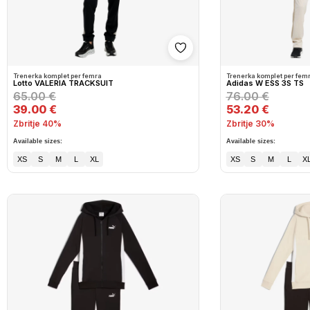
Shto në wishlist
Trenerka komplet per femra
Trenerka komplet per fem
Lotto VALERIA TRACKSUIT
Adidas W ESS 3S TS
65.00 €
76.00 €
39.00 €
53.20 €
Zbritje 40%
Zbritje 30%
Available sizes:
Available sizes:
XS
S
M
L
XL
XS
S
M
L
X