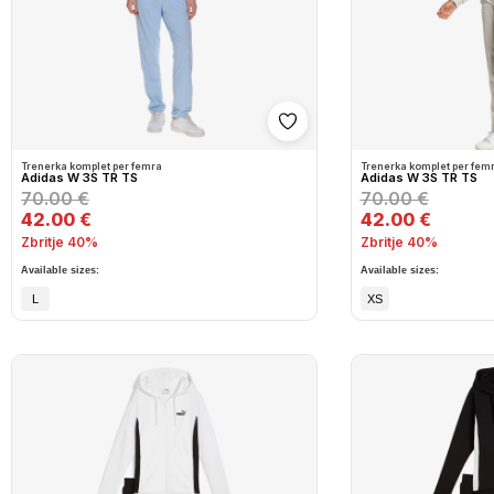
Shto në wishlist
Trenerka komplet per femra
Trenerka komplet per fem
Adidas W 3S TR TS
Adidas W 3S TR TS
70.00 €
70.00 €
42.00 €
42.00 €
Zbritje 40%
Zbritje 40%
Available sizes:
Available sizes:
L
XS