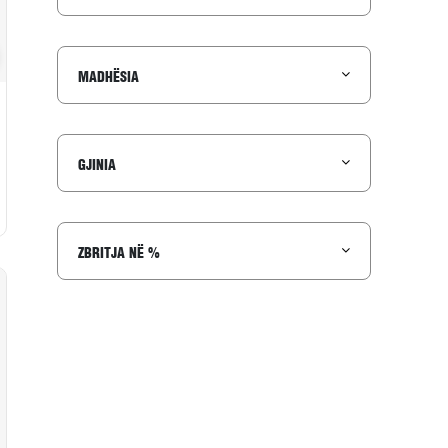
to në wishlist
MADHËSIA
GJINIA
ZBRITJA NË %