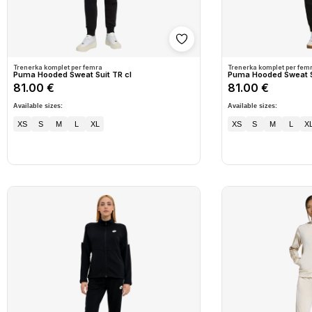
Shto në wishlist
Trenerka komplet per femra
Trenerka komplet per fem
Puma Hooded Sweat Suit TR cl
Puma Hooded Sweat Su
81.00 €
81.00 €
Available sizes:
Available sizes:
XS
S
M
L
XL
XS
S
M
L
X