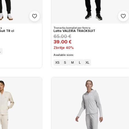
Shto në wishlist
Sh
ra
Trenerka komplet per femra
it TR cl
Lotto VALERIA TRACKSUIT
65.00 €
39.00 €
Zbritje 40%
L
Available sizes:
XS
S
M
L
XL