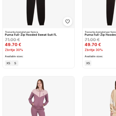
Shto në wishlist
Trenerka komplet per femra
Trenerka komplet per fem
Puma Full-Zip Hooded Sweat Suit FL
Puma Full-Zip Hooded
71.00 €
71.00 €
49.70 €
49.70 €
Zbritje 30%
Zbritje 30%
Available sizes:
Available sizes:
XS
S
XS