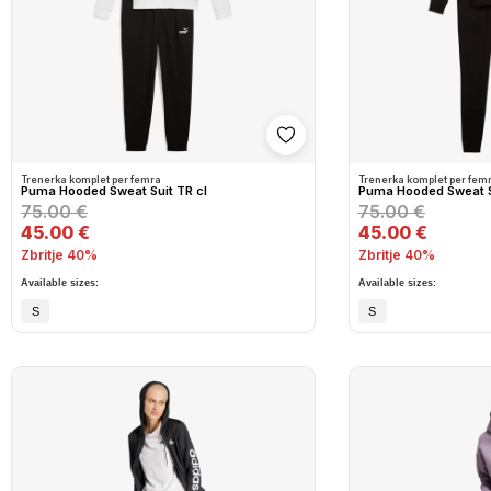
Shto në wishlist
Trenerka komplet per femra
Trenerka komplet per fem
Puma Hooded Sweat Suit TR cl
Puma Hooded Sweat Su
75.00 €
75.00 €
45.00 €
45.00 €
Zbritje 40%
Zbritje 40%
Available sizes:
Available sizes:
S
S