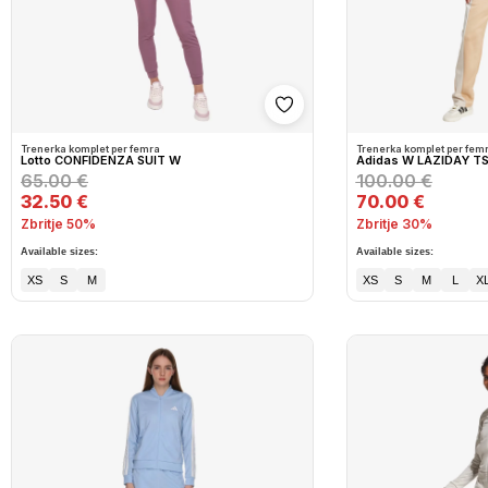
Shto në wishlist
Trenerka komplet per femra
Trenerka komplet per fem
Lotto CONFIDENZA SUIT W
Adidas W LAZIDAY T
65.00 €
100.00 €
32.50 €
70.00 €
Zbritje 50%
Zbritje 30%
Available sizes:
Available sizes:
XS
S
M
XS
S
M
L
X