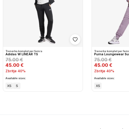
Shto në wishlist
Trenerka komplet per femra
Trenerka komplet per fem
Adidas W LINEAR TS
Puma Loungewear Sui
75.00 €
75.00 €
45.00 €
45.00 €
Zbritje 40%
Zbritje 40%
Available sizes:
Available sizes:
XS
S
XS