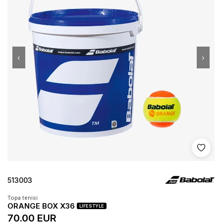
‹
›
Shto 
513003
Topa tenisi
ORANGE BOX X36
LIFESTYLE
70.00 EUR