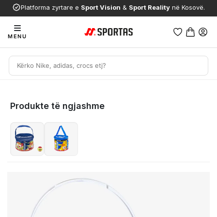
Platforma zyrtare e
Sport Vision
&
Sport Reality
në Kosovë.
MENU
Produkte të ngjashme