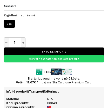
Aksesorë
Zgjidhni madhësinë
x 36
−
+
SHTO NË SHPORTË
📩 Pyet në WhatsApp për këtë produkt
Blej tani, paguaj më vonë në 6 këste.
Vetëm 11.67€ / muaj
me StarCard ose Premium Card.
Info të produktit
Transporti
Ndërrimet
Materiali
N/A
Kodi i produktit
80043
Origjina e produktit