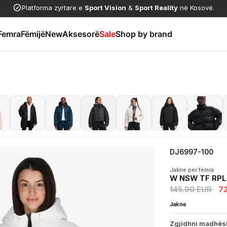
Platforma zyrtare e
Sport Vision
&
Sport Reality
në Kosovë.
Femra
Fëmijë
New
Aksesorë
Sale
Shop by brand
DJ6997-100
Jakne per femra
W NSW TF RPL
145.00 EUR
7
Jakne
Zgjidhni madhës