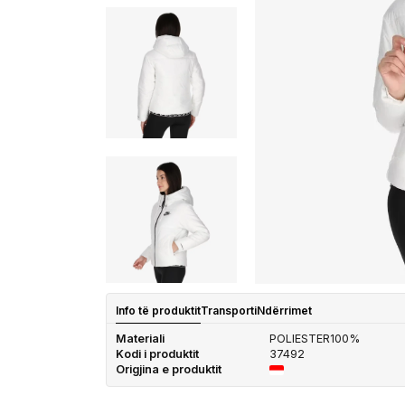
Info të produktit
Transporti
Ndërrimet
Materiali
POLIESTER100%
Kodi i produktit
37492
Origjina e produktit