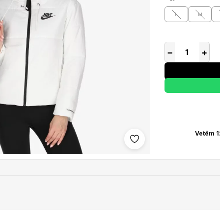
L
M
−
+
Vetëm 1
Shto në wishlist