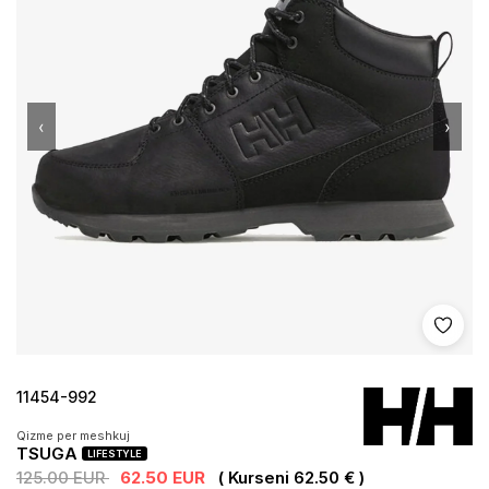
‹
›
Shto 
11454-992
Qizme per meshkuj
TSUGA
LIFESTYLE
125.00 EUR
62.50 EUR
( Kurseni 62.50 € )