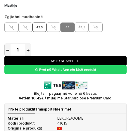
Mbathje
Zgjidhni madhësinë
41
42
42.5
43
44
44.5
45
−
+
SHTO NË SHPORTË
📩 Pyet në WhatsApp për këtë produkt
Blej tani, paguaj më vonë në 6 këste.
Vetëm 10.42€ / muaj
me StarCard ose Premium Card.
Info të produktit
Transporti
Ndërrimet
Materiali
LEKURE/GOME
Kodi i produktit
41615
Origjina e produktit