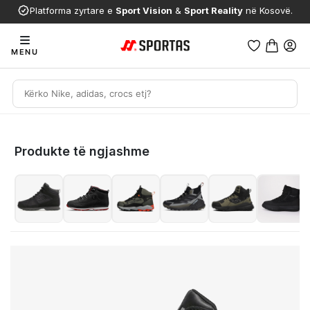
Platforma zyrtare e
Sport Vision
&
Sport Reality
në Kosovë.
MENU
Produkte të ngjashme