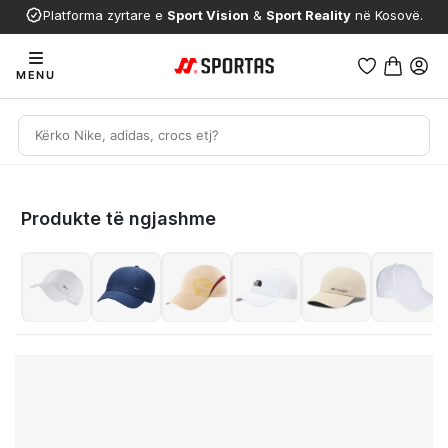
Platforma zyrtare e
Sport Vision
&
Sport Reality
në Kosovë.
MENU
Produkte të ngjashme