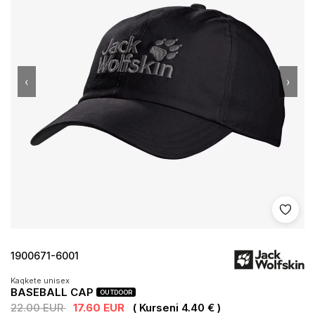
‹
›
Shto 
1900671-6001
Kaqkete unisex
BASEBALL CAP
OUTDOOR
22.00 EUR
17.60 EUR
( Kurseni 4.40 € )