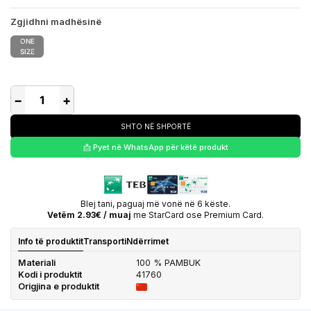
Zgjidhni madhësinë
ONE
SIZE
−
+
SHTO NË SHPORTË
📩 Pyet në WhatsApp për këtë produkt
Blej tani, paguaj më vonë në 6 këste.
Vetëm 2.93€ / muaj
me StarCard ose Premium Card.
Info të produktit
Transporti
Ndërrimet
Materiali
100 % PAMBUK
Kodi i produktit
41760
Origjina e produktit