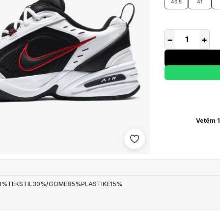
40.5
41
−
+
Vetëm 1
Shto në wishlist
33%TEKSTIL30%/GOME85%PLASTIKE15%