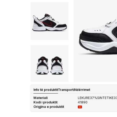
Info të produktit
Transporti
Ndërrimet
Materiali
LEKURE37%SINTETIKE
Kodi i produktit
41890
Origjina e produktit