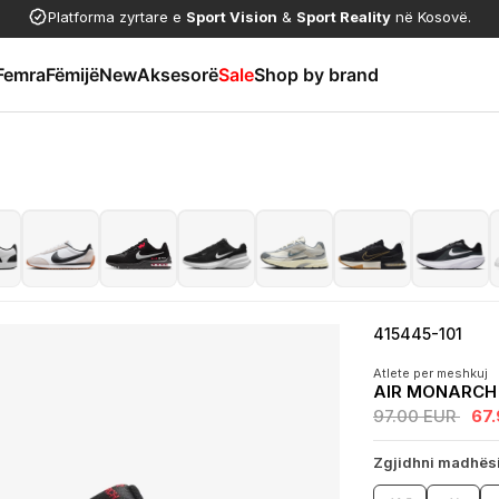
Platforma zyrtare e
Sport Vision
&
Sport Reality
në Kosovë.
Femra
Fëmijë
New
Aksesorë
Sale
Shop by brand
415445-101
Atlete per meshkuj
AIR MONARCH
97.00 EUR
67
Zgjidhni madhës