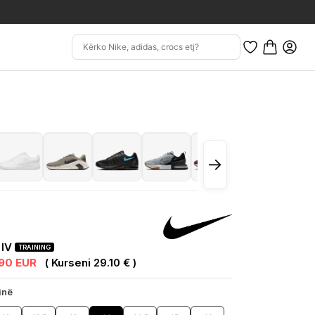
→
 IV
TRAINING
.90 EUR
( Kurseni 29.10 € )
inë