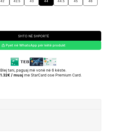
42
42.5
43
44
44.5
45
46
SHTO NË SHPORTË
📩 Pyet në WhatsApp për këtë produkt
Blej tani, paguaj më vonë në 6 këste.
1.32€ / muaj
me StarCard ose Premium Card.