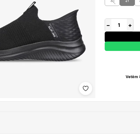
40
41
−
+
Vetëm 
Shto në wishlist