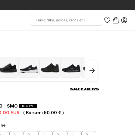
→
.0 - SMO
LIFESTYLE
0.00 EUR
( Kurseni 50.00 € )
inë