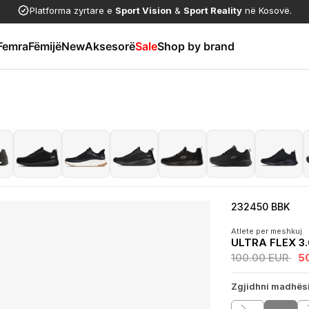
Platforma zyrtare e
Sport Vision
&
Sport Reality
në Kosovë.
Femra
Fëmijë
New
Aksesorë
Sale
Shop by brand
232450 BBK
Atlete per meshkuj
ULTRA FLEX 3
100.00 EUR
5
Zgjidhni madhës