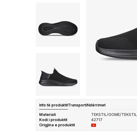
Info të produktit
Transporti
Ndërrimet
Materiali
TEKSTIL/GOME/TEKSTIL
Kodi i produktit
42717
Origjina e produktit