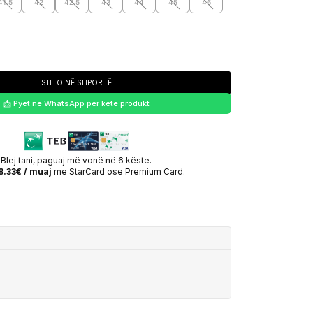
41.5
42
42.5
43
44
45
46
SHTO NË SHPORTË
📩 Pyet në WhatsApp për këtë produkt
Blej tani, paguaj më vonë në 6 këste.
8.33€ / muaj
me StarCard ose Premium Card.