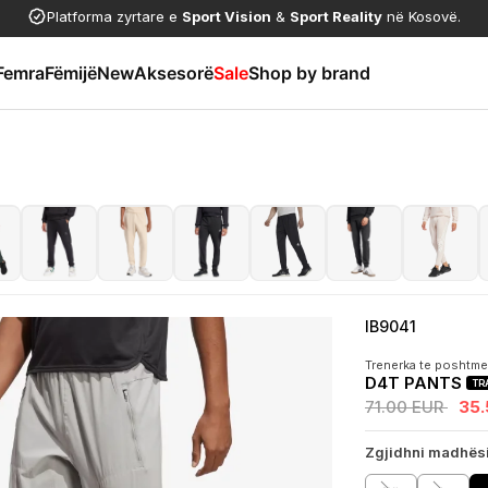
Platforma zyrtare e
Sport Vision
&
Sport Reality
në Kosovë.
Femra
Fëmijë
New
Aksesorë
Sale
Shop by brand
IB9041
Trenerka te poshtme
D4T PANTS
TR
71.00 EUR
35
Zgjidhni madhës