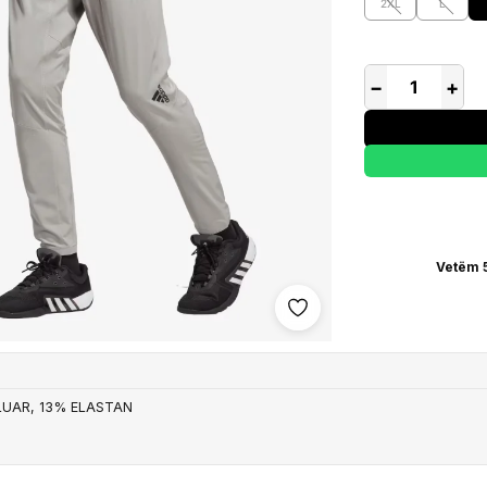
2XL
L
−
+
Vetëm 
Shto në wishlist
KLUAR, 13% ELASTAN