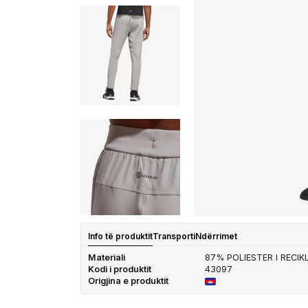
Info të produktit
Transporti
Ndërrimet
Materiali
87% POLIESTER I RECI
Kodi i produktit
43097
Origjina e produktit