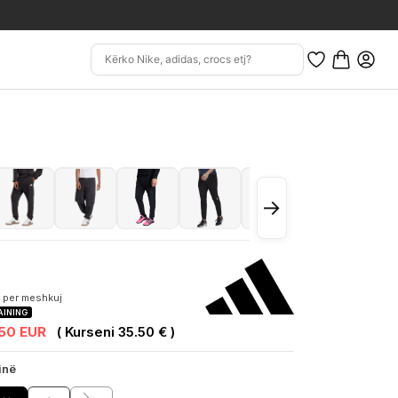
→
 per meshkuj
AINING
.50 EUR
( Kurseni 35.50 € )
inë