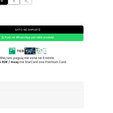
M
S
XL
SHTO NË SHPORTË
📩 Pyet në WhatsApp për këtë produkt
Blej tani, paguaj më vonë në 6 këste.
5.92€ / muaj
me StarCard ose Premium Card.