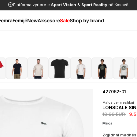
Platforma zyrtare e
Sport Vision
&
Sport Reality
në Kosovë.
Femra
Fëmijë
New
Aksesorë
Sale
Shop by brand
427062-01
Maice per meshkuj
LONSDALE SIN
19.00 EUR
9.
Maica
Zgjidhni madhës