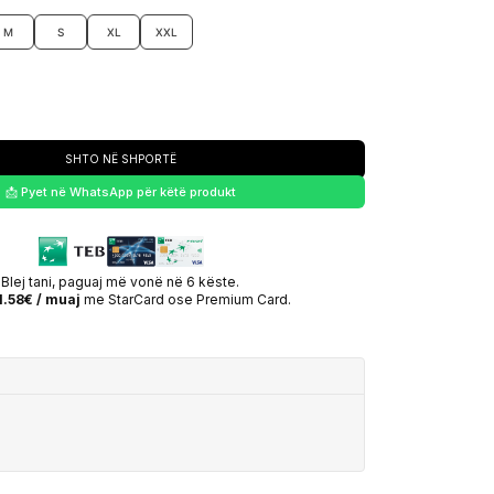
M
S
XL
XXL
SHTO NË SHPORTË
📩 Pyet në WhatsApp për këtë produkt
Blej tani, paguaj më vonë në 6 këste.
1.58€ / muaj
me StarCard ose Premium Card.