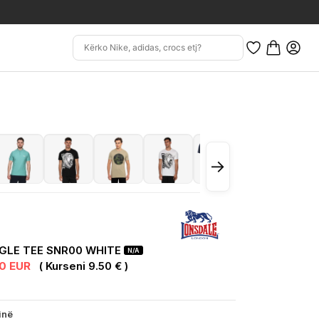
→
GLE TEE SNR00 WHITE
N/A
50 EUR
( Kurseni 9.50 € )
inë