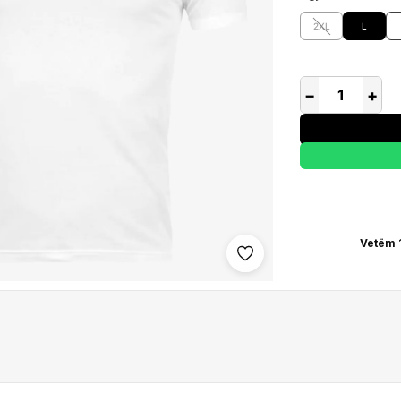
2XL
L
−
+
Vetëm 
Shto në wishlist