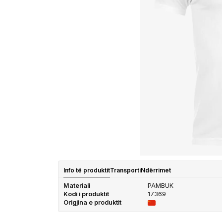
Info të produktit
Transporti
Ndërrimet
Materiali
PAMBUK
Kodi i produktit
17369
Origjina e produktit