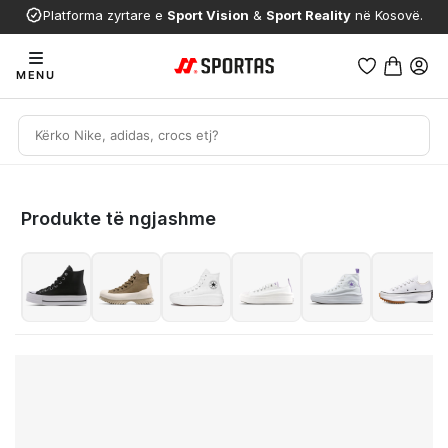
Platforma zyrtare e
Sport Vision
&
Sport Reality
në Kosovë.
MENU
Produkte të ngjashme