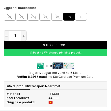
Zgjidhni madhësinë
36
37
37.5
38
39
40
41
−
+
SHTO NË SHPORTË
📩 Pyet në WhatsApp për këtë produkt
Blej tani, paguaj më vonë në 6 këste.
Vetëm 8.33€ / muaj
me StarCard ose Premium Card.
Info të produktit
Transporti
Ndërrimet
Materiali
LEKURE
Kodi i produktit
44559
Origjina e produktit