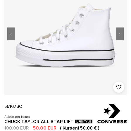
‹
›
Shto 
561676C
Atlete per femra
CHUCK TAYLOR ALL STAR LIFT
LIFESTYLE
100.00 EUR
50.00 EUR
( Kurseni 50.00 € )