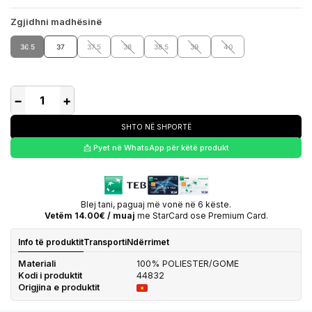
Zgjidhni madhësinë
36.5
37
37.5
38
38.5
39
40
−
+
SHTO NË SHPORTË
📩 Pyet në WhatsApp për këtë produkt
Blej tani, paguaj më vonë në 6 këste.
Vetëm 14.00€ / muaj
me StarCard ose Premium Card.
Info të produktit
Transporti
Ndërrimet
Materiali
100% POLIESTER/GOME
Kodi i produktit
44832
Origjina e produktit