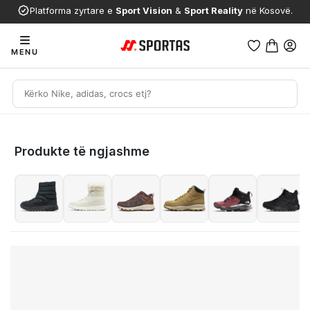
Platforma zyrtare e
Sport Vision
&
Sport Reality
në Kosovë.
MENU
Produkte të ngjashme