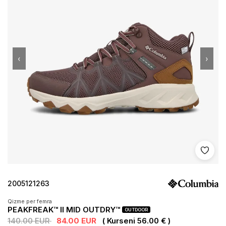
‹
›
Shto 
2005121263
Qizme per femra
PEAKFREAK™ II MID OUTDRY™
OUTDOOR
140.00 EUR
84.00 EUR
( Kurseni 56.00 € )