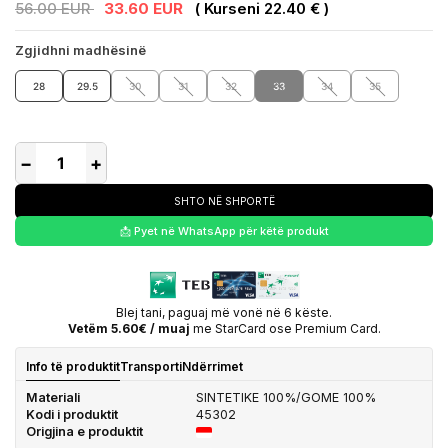
56.00 EUR
33.60 EUR
( Kurseni 22.40 € )
Zgjidhni madhësinë
28
29.5
30
31
32
33
34
35
−
+
SHTO NË SHPORTË
📩 Pyet në WhatsApp për këtë produkt
Blej tani, paguaj më vonë në 6 këste.
Vetëm 5.60€ / muaj
me StarCard ose Premium Card.
Info të produktit
Transporti
Ndërrimet
Materiali
SINTETIKE 100%/GOME 100%
Kodi i produktit
45302
Origjina e produktit