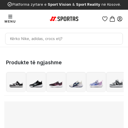
Platforma zyrtare e
Sport Vision
&
Sport Reality
në Kosovë.
MENU
Produkte të ngjashme