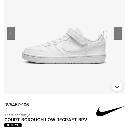
‹
›
Shto 
DV5457-106
Atlete per femije
COURT BOROUGH LOW RECRAFT BPV
LIFESTYLE