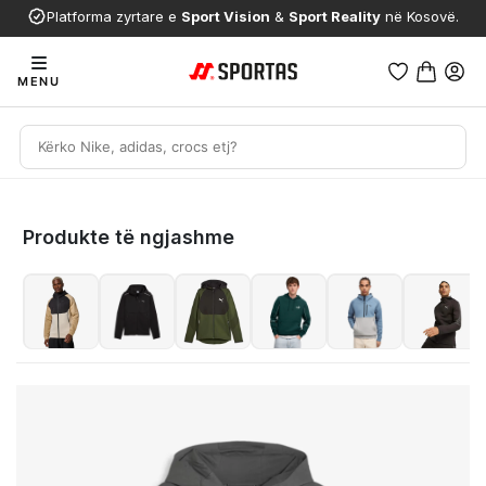
Platforma zyrtare e
Sport Vision
&
Sport Reality
në Kosovë.
MENU
Produkte të ngjashme