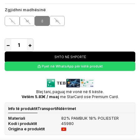
Zgjidhni madhësinë
L
M
S
XL
−
+
SHTO NË SHPORTË
📩 Pyet në WhatsApp për këtë produkt
Blej tani, paguaj më vonë në 6 këste.
Vetëm 5.83€ / muaj
me StarCard ose Premium Card.
Info të produktit
Transporti
Ndërrimet
Materiali
82% PAMBUK 18% POLIESTER
Kodi i produktit
45980
Origjina e produktit