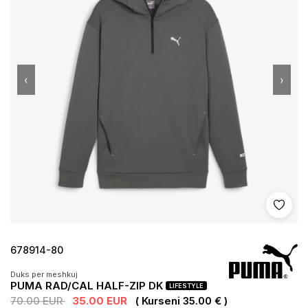
‹
›
Shto 
678914-80
Duks per meshkuj
PUMA RAD/CAL HALF-ZIP DK
LIFESTYLE
70.00 EUR
35.00 EUR
( Kurseni 35.00 € )