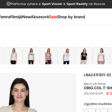
Platforma zyrtare e
Sport Vision
&
Sport Reality
në Kosovë.
Femra
Fëmijë
New
Aksesorë
Sale
Shop by brand
LNA241F801-92
Maice per femra
ORIG.COL.T-S
20.00 EUR
8.
Zgjidhni madhës