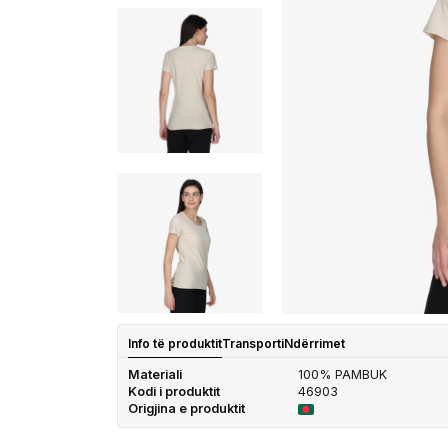
Info të produktit
Transporti
Ndërrimet
Materiali
100% PAMBUK
Kodi i produktit
46903
Origjina e produktit