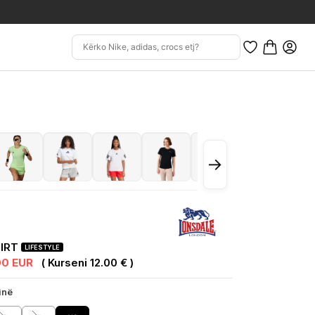
→
HIRT
LIFESTYLE
00 EUR
( Kurseni 12.00 € )
inë