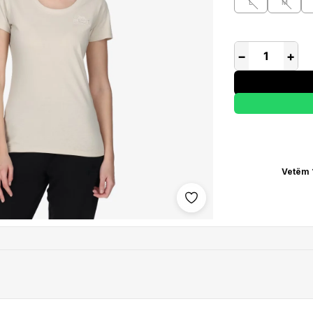
L
M
−
+
Vetëm 
Shto në wishlist