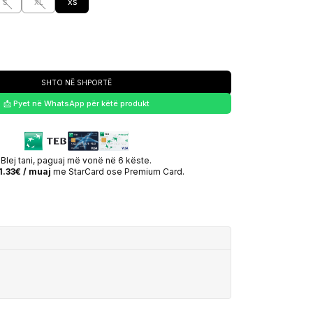
S
XL
XS
SHTO NË SHPORTË
📩 Pyet në WhatsApp për këtë produkt
Blej tani, paguaj më vonë në 6 këste.
1.33€ / muaj
me StarCard ose Premium Card.