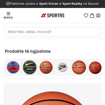
Platforma zyrtare e
Sport Vision
&
Sport Reality
në Kosovë.
MENU
Produkte të ngjashme