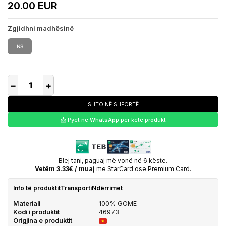
20.00 EUR
Zgjidhni madhësinë
NS
−
+
SHTO NË SHPORTË
📩 Pyet në WhatsApp për këtë produkt
Blej tani, paguaj më vonë në 6 këste.
Vetëm 3.33€ / muaj
me StarCard ose Premium Card.
Info të produktit
Transporti
Ndërrimet
Materiali
100% GOME
Kodi i produktit
46973
Origjina e produktit