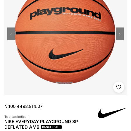
‹
›
Shto 
N.100.4498.814.07
Top basketbolli
NIKE EVERYDAY PLAYGROUND 8P
DEFLATED AMB
BASKETBALL