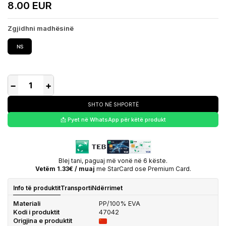
8.00 EUR
Zgjidhni madhësinë
NS
−
+
SHTO NË SHPORTË
📩 Pyet në WhatsApp për këtë produkt
Blej tani, paguaj më vonë në 6 këste.
Vetëm 1.33€ / muaj
me StarCard ose Premium Card.
Info të produktit
Transporti
Ndërrimet
Materiali
PP/100% EVA
Kodi i produktit
47042
Origjina e produktit