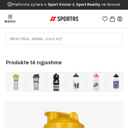
Platforma zyrtare e
Sport Vision
&
Sport Reality
në Kosovë.
MENU
Produkte të ngjashme