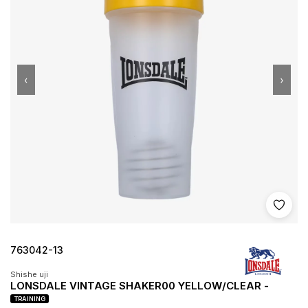
‹
›
Shto 
763042-13
Shishe uji
LONSDALE VINTAGE SHAKER00 YELLOW/CLEAR -
TRAINING