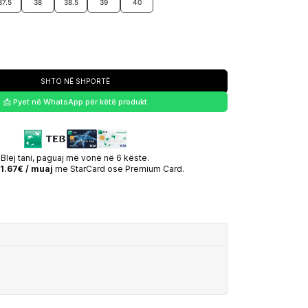
37.5
38
38.5
39
40
SHTO NË SHPORTË
📩 Pyet në WhatsApp për këtë produkt
Blej tani, paguaj më vonë në 6 këste.
1.67€ / muaj
me StarCard ose Premium Card.