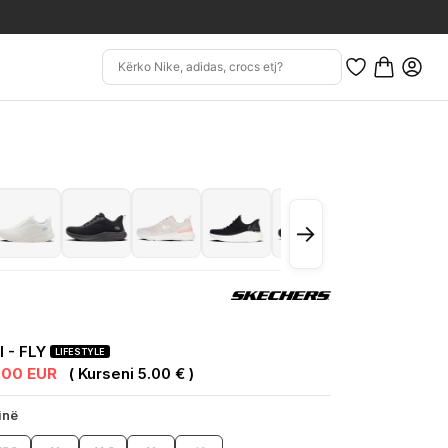
→
I - FLY
LIFESTYLE
.00 EUR
( Kurseni 5.00 € )
inë