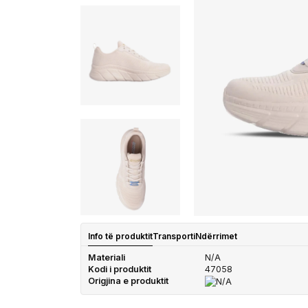
Info të produktit
Transporti
Ndërrimet
Materiali
N/A
Kodi i produktit
47058
Origjina e produktit