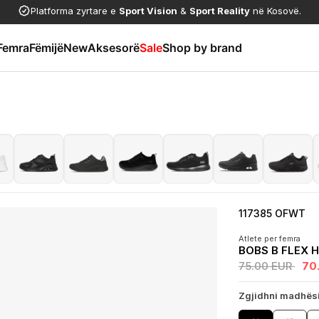
Platforma zyrtare e
Sport Vision
&
Sport Reality
në Kosovë.
Femra
Fëmijë
New
Aksesorë
Sale
Shop by brand
117385 OFWT
Atlete per femra
BOBS B FLEX H
75.00 EUR
70
Zgjidhni madhës