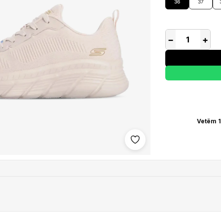
36
37
−
+
Vetëm 1
Shto në wishlist