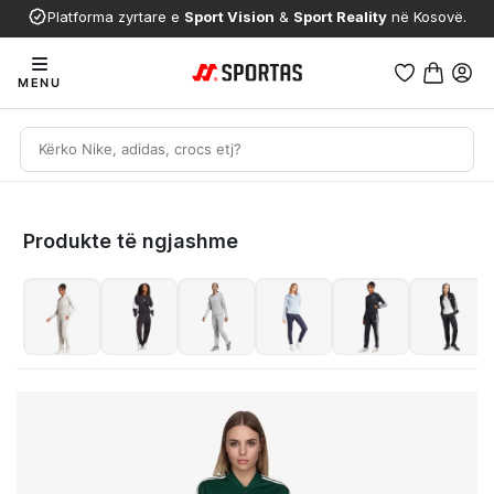
Platforma zyrtare e
Sport Vision
&
Sport Reality
në Kosovë.
MENU
Produkte të ngjashme