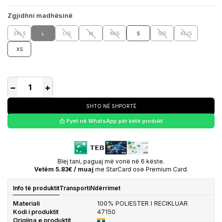
Zgjidhni madhësinë
2XLS
L
L/S
M
M/S
S
S/S
XL/S
XS
−
+
SHTO NË SHPORTË
📩 Pyet në WhatsApp për këtë produkt
Blej tani, paguaj më vonë në 6 këste.
Vetëm 5.83€ / muaj
me StarCard ose Premium Card.
Info të produktit
Transporti
Ndërrimet
Materiali
100% POLIESTER I RECIKLUAR
Kodi i produktit
47150
Origjina e produktit