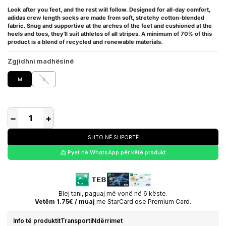
Look after you feet, and the rest will follow. Designed for all-day comfort,
adidas crew length socks are made from soft, stretchy cotton-blended
fabric. Snug and supportive at the arches of the feet and cushioned at the
heels and toes, they'll suit athletes of all stripes. A minimum of 70% of this
product is a blend of recycled and renewable materials.
Zgjidhni madhësinë
M
S
−
+
SHTO NË SHPORTË
📩 Pyet në WhatsApp për këtë produkt
Blej tani, paguaj më vonë në 6 këste.
Vetëm 1.75€ / muaj
me StarCard ose Premium Card.
Info të produktit
Transporti
Ndërrimet