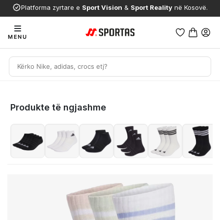
Platforma zyrtare e
Sport Vision
&
Sport Reality
në Kosovë.
MENU
Produkte të ngjashme