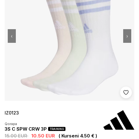
‹
›
Shto 
IZ0123
Qorapa
3S C SPW CRW 3P
TRAINING
15.00 EUR
10.50 EUR
( Kurseni 4.50 € )