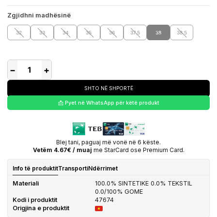
Zgjidhni madhësinë
32
33
34
35
36
37.5
38
38.5
−
+
SHTO NË SHPORTË
📩 Pyet në WhatsApp për këtë produkt
Blej tani, paguaj më vonë në 6 këste.
Vetëm 4.67€ / muaj
me StarCard ose Premium Card.
Info të produktit
Transporti
Ndërrimet
Materiali
100.0% SINTETIKE 0.0% TEKSTIL
0.0/100% GOME
Kodi i produktit
47674
Origjina e produktit