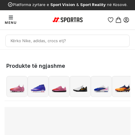
Platforma zyrtare e
Sport Vision
&
Sport Reality
në Kosovë.
MENU
Produkte të ngjashme