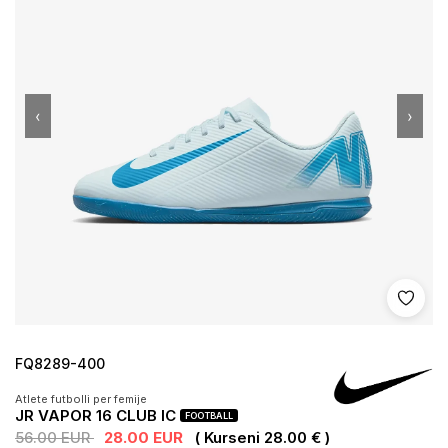
‹
›
Shto 
FQ8289-400
Atlete futbolli per femije
JR VAPOR 16 CLUB IC
FOOTBALL
56.00 EUR
28.00 EUR
( Kurseni 28.00 € )