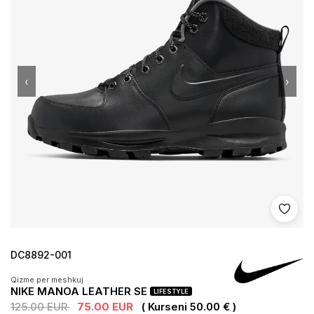
‹
›
Shto 
DC8892-001
Qizme per meshkuj
NIKE MANOA LEATHER SE
LIFESTYLE
125.00 EUR
75.00 EUR
( Kurseni 50.00 € )