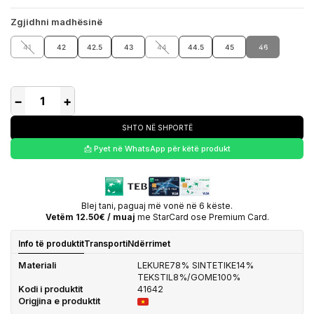
Zgjidhni madhësinë
41
42
42.5
43
44
44.5
45
46
−
+
SHTO NË SHPORTË
📩 Pyet në WhatsApp për këtë produkt
Blej tani, paguaj më vonë në 6 këste.
Vetëm 12.50€ / muaj
me StarCard ose Premium Card.
Info të produktit
Transporti
Ndërrimet
Materiali
LEKURE78% SINTETIKE14%
TEKSTIL8%/GOME100%
Kodi i produktit
41642
Origjina e produktit