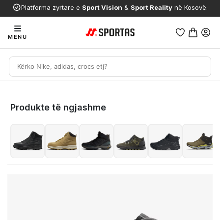
Platforma zyrtare e
Sport Vision
&
Sport Reality
në Kosovë.
MENU
Produkte të ngjashme