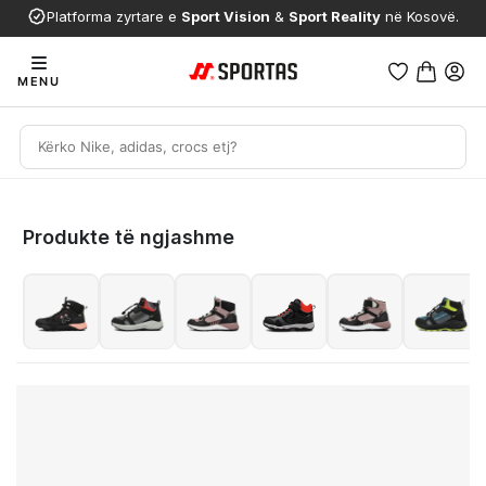
Platforma zyrtare e
Sport Vision
&
Sport Reality
në Kosovë.
MENU
Produkte të ngjashme