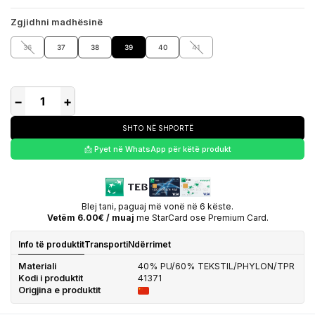
Zgjidhni madhësinë
36
37
38
39
40
41
−
+
SHTO NË SHPORTË
📩 Pyet në WhatsApp për këtë produkt
Blej tani, paguaj më vonë në 6 këste.
Vetëm 6.00€ / muaj
me StarCard ose Premium Card.
Info të produktit
Transporti
Ndërrimet
Materiali
40% PU/60% TEKSTIL/PHYLON/TPR
Kodi i produktit
41371
Origjina e produktit