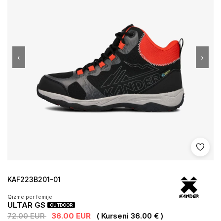
‹
›
Shto 
KAF223B201-01
Qizme per femije
ULTAR GS
OUTDOOR
72.00 EUR
36.00 EUR
( Kurseni 36.00 € )