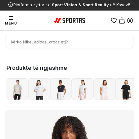
Platforma zyrtare e
Sport Vision
&
Sport Reality
në Kosovë.
MENU
Produkte të ngjashme