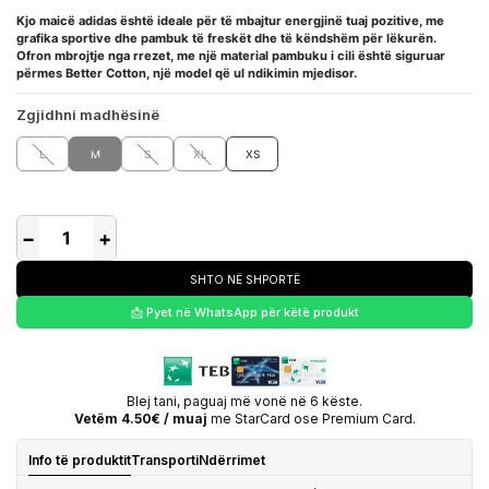
Kjo maicë adidas është ideale për të mbajtur energjinë tuaj pozitive, me
grafika sportive dhe pambuk të freskët dhe të këndshëm për lëkurën.
Ofron mbrojtje nga rrezet, me një material pambuku i cili është siguruar
përmes Better Cotton, një model që ul ndikimin mjedisor.
Zgjidhni madhësinë
L
M
S
XL
XS
−
+
SHTO NË SHPORTË
📩 Pyet në WhatsApp për këtë produkt
Blej tani, paguaj më vonë në 6 këste.
Vetëm 4.50€ / muaj
me StarCard ose Premium Card.
Info të produktit
Transporti
Ndërrimet