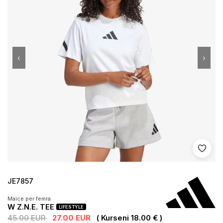
‹
›
Shto 
JE7857
Maice per femra
W Z.N.E. TEE
LIFESTYLE
45.00 EUR
27.00 EUR
( Kurseni 18.00 € )