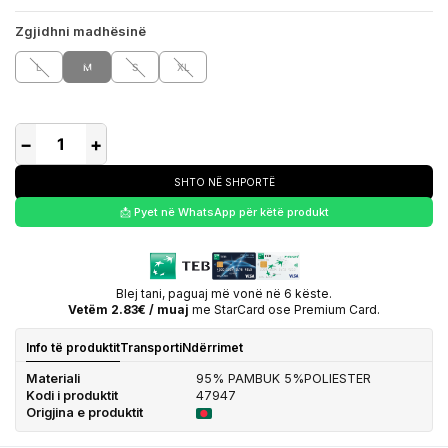
Zgjidhni madhësinë
L
M
S
XL
−
+
SHTO NË SHPORTË
📩 Pyet në WhatsApp për këtë produkt
Blej tani, paguaj më vonë në 6 këste.
Vetëm 2.83€ / muaj
me StarCard ose Premium Card.
Info të produktit
Transporti
Ndërrimet
Materiali
95% PAMBUK 5%POLIESTER
Kodi i produktit
47947
Origjina e produktit