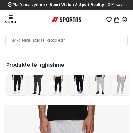
Platforma zyrtare e
Sport Vision
&
Sport Reality
në Kosovë.
MENU
Produkte të ngjashme