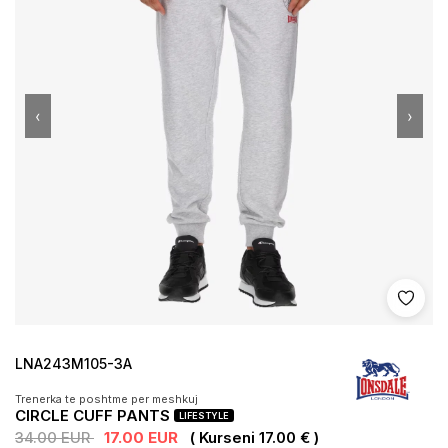
‹
›
Shto 
LNA243M105-3A
Trenerka te poshtme per meshkuj
CIRCLE CUFF PANTS
LIFESTYLE
34.00 EUR
17.00 EUR
( Kurseni 17.00 € )