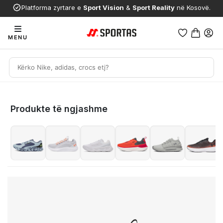
Platforma zyrtare e
Sport Vision
&
Sport Reality
në Kosovë.
MENU
Produkte të ngjashme