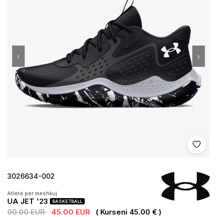
‹
›
Shto 
3026634-002
Atlete per meshkuj
UA JET '23
BASKETBALL
90.00 EUR
45.00 EUR
( Kurseni 45.00 € )