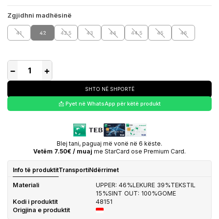
Zgjidhni madhësinë
41
42
42.5
43
44
44.5
45
46
−
+
SHTO NË SHPORTË
📩 Pyet në WhatsApp për këtë produkt
Blej tani, paguaj më vonë në 6 këste.
Vetëm 7.50€ / muaj
me StarCard ose Premium Card.
Info të produktit
Transporti
Ndërrimet
Materiali
UPPER: 46%LEKURE 39%TEKSTIL
15%SINT OUT: 100%GOME
Kodi i produktit
48151
Origjina e produktit