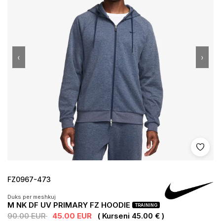
‹
›
Shto 
FZ0967-473
Duks per meshkuj
M NK DF UV PRIMARY FZ HOODIE
TRAINING
90.00 EUR
45.00 EUR
( Kurseni 45.00 € )