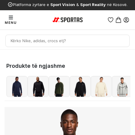
Platforma zyrtare e
Sport Vision
&
Sport Reality
në Kosovë.
MENU
Produkte të ngjashme