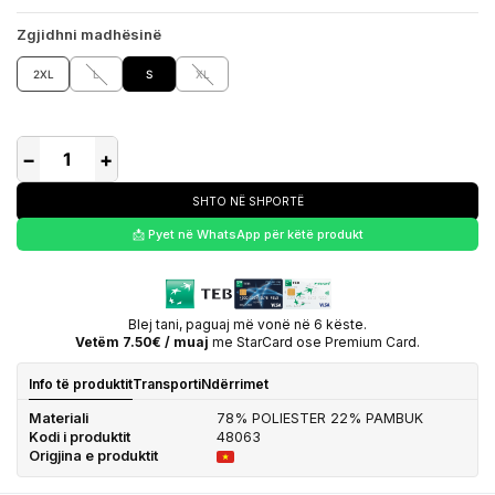
Zgjidhni madhësinë
2XL
L
S
XL
−
+
SHTO NË SHPORTË
📩 Pyet në WhatsApp për këtë produkt
Blej tani, paguaj më vonë në 6 këste.
Vetëm 7.50€ / muaj
me StarCard ose Premium Card.
Info të produktit
Transporti
Ndërrimet
Materiali
78% POLIESTER 22% PAMBUK
Kodi i produktit
48063
Origjina e produktit