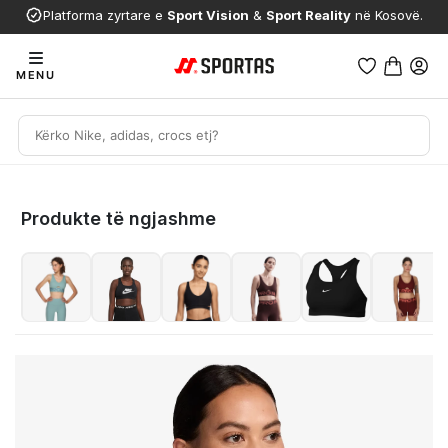
Platforma zyrtare e
Sport Vision
&
Sport Reality
në Kosovë.
MENU
Produkte të ngjashme