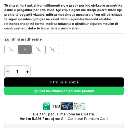
Të shtysh fort nuk shkon gjithmonë siç e pret – por kjo gjyksore asimetrike
është e përgatitur për çdo sfidë. Një rrip elegant me dizajn jakard shton një
prekje të veçantë vizuale, ndërsa mbështetja mesatare ofron një përshtatje
të sigurt që mban gjithçka në vend. Pëlhura jashtëzakonisht elastike
rikthehet shpejt në formë, ndërsa mbushja e qëndisur siguron mbulim të
qëndrueshëm, duke të lejuar të lëvizësh lirshëm.
Zgjidhni madhësinë
L
M
S
XS
−
+
SHTO NË SHPORTË
📩 Pyet në WhatsApp për këtë produkt
Blej tani, paguaj më vonë në 6 këste.
Vetëm 5.83€ / muaj
me StarCard ose Premium Card.