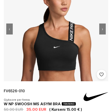
‹
›
Shto 
FV6526-010
Gjyksore per femra
W NP SWOOSH MS ASYM BRA
TRAINING
50.00 EUR
35.00 EUR
( Kurseni 15.00 € )