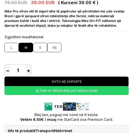
78.00 EUR
39.00 EUR
( Kurseni 39.00 € )
Nike Pro ofron stil të sigurt dhe të papërulur që përshtatet me çdo veshje.
Brezi i gjerë jacquard ofron mbështetje dhe formë, ndërsa materiali
premium është i butë dhe i shtrirë. Teknologjia Nike Dri-FIT ndihmon që
djersa të avullohet shpejt, duke ju mbajtur të thatë dhe të rehatshëm.
Zgjidhni madhësinë
L
M
S
XS
−
+
SHTO NË SHPORTË
📩 Pyet në WhatsApp për këtë produkt
Blej tani, paguaj më vonë në 6 këste.
Vetëm 6.50€ / muaj
me StarCard ose Premium Card.
Info të produktit
Transporti
Ndërrimet