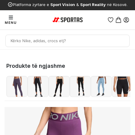
Platforma zyrtare e
Sport Vision
&
Sport Reality
në Kosovë.
MENU
Produkte të ngjashme