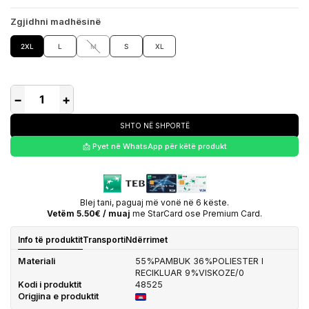
Zgjidhni madhësinë
2XL
L
M
S
XL
−
+
SHTO NË SHPORTË
📩 Pyet në WhatsApp për këtë produkt
Blej tani, paguaj më vonë në 6 këste.
Vetëm 5.50€ / muaj
me StarCard ose Premium Card.
Info të produktit
Transporti
Ndërrimet
Materiali
55%PAMBUK 36%POLIESTER I
RECIKLUAR 9%VISKOZE/0
Kodi i produktit
48525
Origjina e produktit