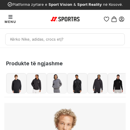
Platforma zyrtare e
Sport Vision
&
Sport Reality
në Kosovë.
MENU
Produkte të ngjashme