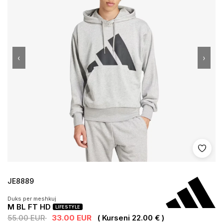
‹
›
Shto 
JE8889
Duks per meshkuj
M BL FT HD
LIFESTYLE
55.00 EUR
33.00 EUR
( Kurseni 22.00 € )