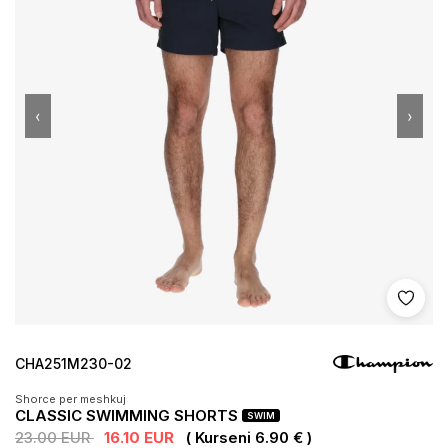
‹
›
Shto 
CHA251M230-02
Shorce per meshkuj
CLASSIC SWIMMING SHORTS
SWIM
23.00 EUR
16.10 EUR
( Kurseni 6.90 € )