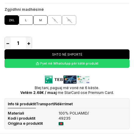
Zgjidhni madhësinë
2XL
L
M
S
XL
−
+
SHTO NË SHPORTË
📩 Pyet në WhatsApp për këtë produkt
Blej tani, paguaj më vonë në 6 këste.
Vetëm 2.68€ / muaj
me StarCard ose Premium Card.
Info të produktit
Transporti
Ndërrimet
Materiali
100% POLIAMID/
Kodi i produktit
49235
Origjina e produktit