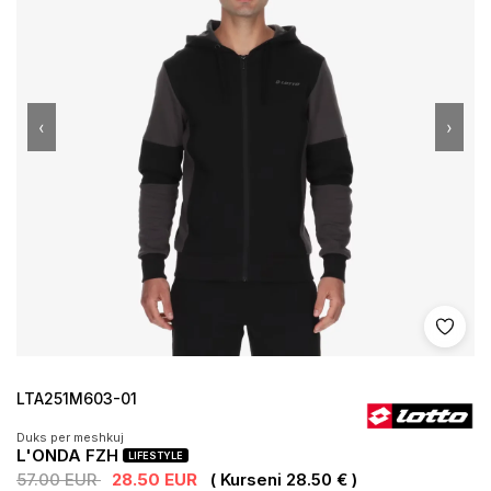
‹
›
Shto 
LTA251M603-01
Duks per meshkuj
L'ONDA FZH
LIFESTYLE
57.00 EUR
28.50 EUR
( Kurseni 28.50 € )