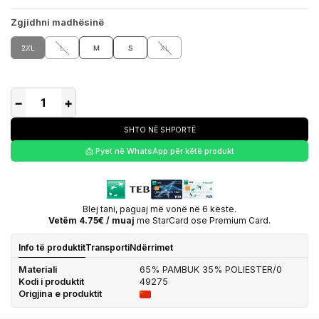
Zgjidhni madhësinë
2XL
L
M
S
XL
−
+
SHTO NË SHPORTË
📩 Pyet në WhatsApp për këtë produkt
Blej tani, paguaj më vonë në 6 këste.
Vetëm 4.75€ / muaj
me StarCard ose Premium Card.
Info të produktit
Transporti
Ndërrimet
Materiali
65% PAMBUK 35% POLIESTER/0
Kodi i produktit
49275
Origjina e produktit