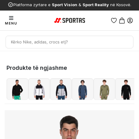
Platforma zyrtare e
Sport Vision
&
Sport Reality
në Kosovë.
MENU
Produkte të ngjashme