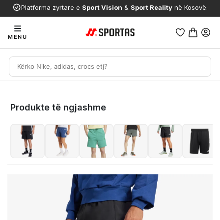
Platforma zyrtare e
Sport Vision
&
Sport Reality
në Kosovë.
MENU
Produkte të ngjashme