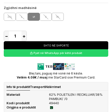
Zgjidhni madhësinë
2XL
L
M
S
XL
−
+
SHTO NË SHPORTË
📩 Pyet në WhatsApp për këtë produkt
Blej tani, paguaj më vonë në 6 këste.
Vetëm 4.08€ / muaj
me StarCard ose Premium Card.
Info të produktit
Transporti
Ndërrimet
Materiali
62% POLIETILEN I RECIKLUAR/38%
PAMBUK/ /0
Kodi i produktit
49440
Origjina e produktit