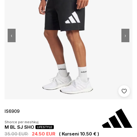
‹
›
Shto 
IS6909
Shorce per meshkuj
M BL SJ SHO
LIFESTYLE
35.00 EUR
24.50 EUR
( Kurseni 10.50 € )