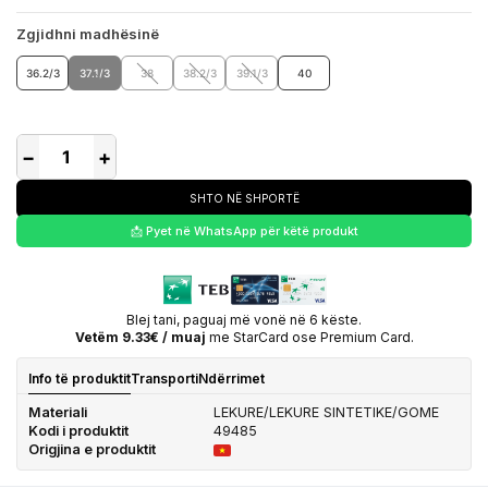
Zgjidhni madhësinë
36.2/3
37.1/3
38
38.2/3
39.1/3
40
−
+
SHTO NË SHPORTË
📩 Pyet në WhatsApp për këtë produkt
Blej tani, paguaj më vonë në 6 këste.
Vetëm 9.33€ / muaj
me StarCard ose Premium Card.
Info të produktit
Transporti
Ndërrimet
Materiali
LEKURE/LEKURE SINTETIKE/GOME
Kodi i produktit
49485
Origjina e produktit