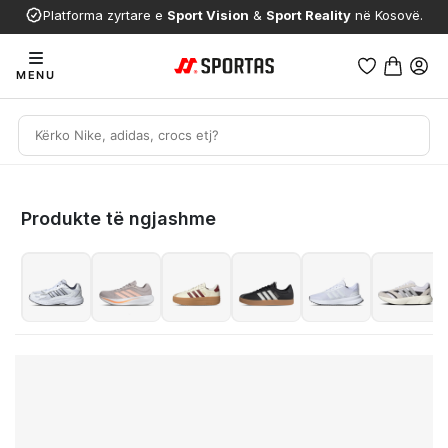
Platforma zyrtare e
Sport Vision
&
Sport Reality
në Kosovë.
MENU
Produkte të ngjashme