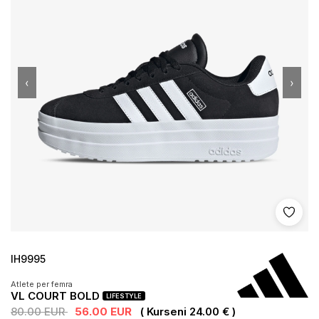
‹
›
Shto 
IH9995
Atlete per femra
VL COURT BOLD
LIFESTYLE
80.00 EUR
56.00 EUR
( Kurseni 24.00 € )