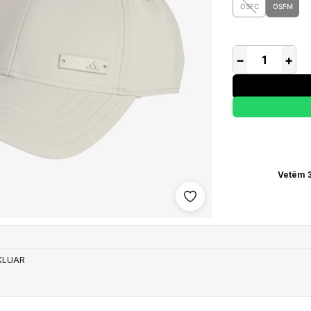
OSFC
OSFM
−
+
Vetëm 3
Shto në wishlist
IKLUAR