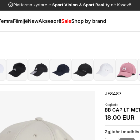
Platforma zyrtare e
Sport Vision
&
Sport Reality
në Kosovë.
Femra
Fëmijë
New
Aksesorë
Sale
Shop by brand
JF8487
Kaqkete
BB CAP LT ME
18.00 EUR
Zgjidhni madhës