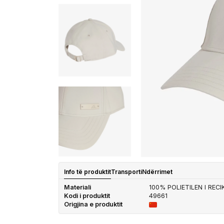
Info të produktit
Transporti
Ndërrimet
Materiali
100% POLIETILEN I REC
Kodi i produktit
49661
Origjina e produktit