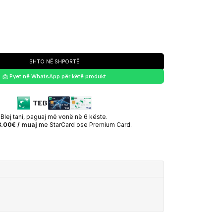
SHTO NË SHPORTË
📩 Pyet në WhatsApp për këtë produkt
Blej tani, paguaj më vonë në 6 këste.
.00€ / muaj
me StarCard ose Premium Card.