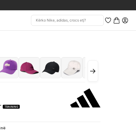
→
T
TRAINING
inë