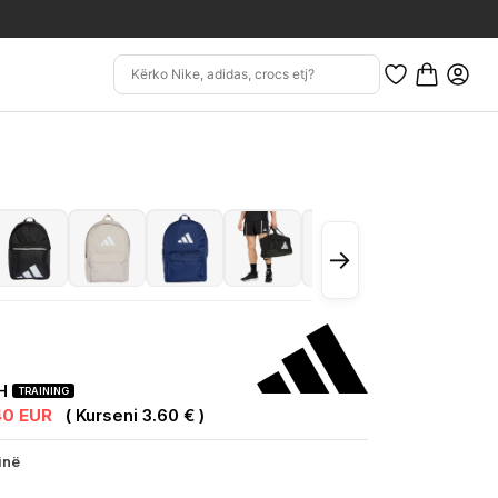
→
CH
TRAINING
40 EUR
( Kurseni 3.60 € )
inë