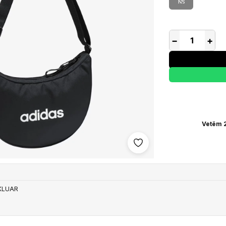
NS
−
+
Vetëm 2
Shto në wishlist
IKLUAR