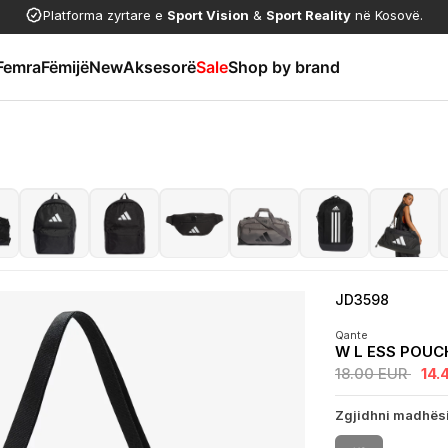
Platforma zyrtare e
Sport Vision
&
Sport Reality
në Kosovë.
Femra
Fëmijë
New
Aksesorë
Sale
Shop by brand
JD3598
Qante
W L ESS POU
18.00 EUR
14.
Zgjidhni madhës