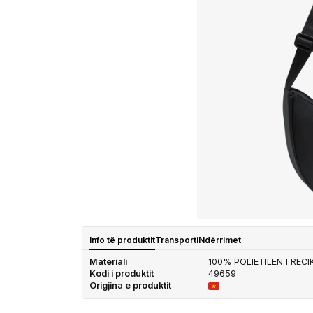
Info të produktit
Transporti
Ndërrimet
Materiali
100% POLIETILEN I REC
Kodi i produktit
49659
Origjina e produktit