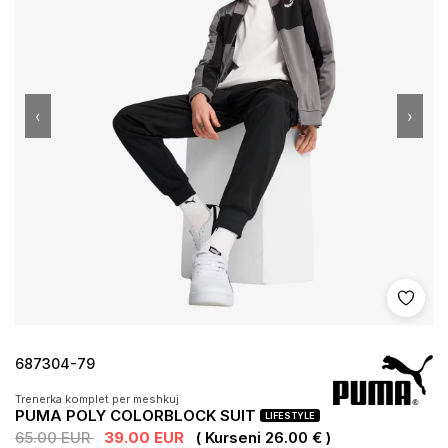
‹
›
Shto 
687304-79
Trenerka komplet per meshkuj
PUMA POLY COLORBLOCK SUIT
LIFESTYLE
65.00 EUR
39.00 EUR
( Kurseni 26.00 € )