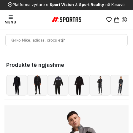
Platforma zyrtare e
Sport Vision
&
Sport Reality
në Kosovë.
MENU
Produkte të ngjashme