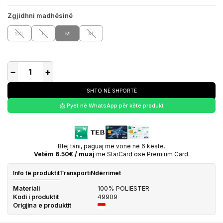
Zgjidhni madhësinë
2XL
L
M
XL
−
+
SHTO NË SHPORTË
📩 Pyet në WhatsApp për këtë produkt
Blej tani, paguaj më vonë në 6 këste.
Vetëm 6.50€ / muaj
me StarCard ose Premium Card.
Info të produktit
Transporti
Ndërrimet
Materiali
100% POLIESTER
Kodi i produktit
49909
Origjina e produktit