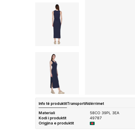
Info të produktit
Transporti
Ndërrimet
Materiali
58CO 39PL 3EA
Kodi i produktit
49787
Origjina e produktit