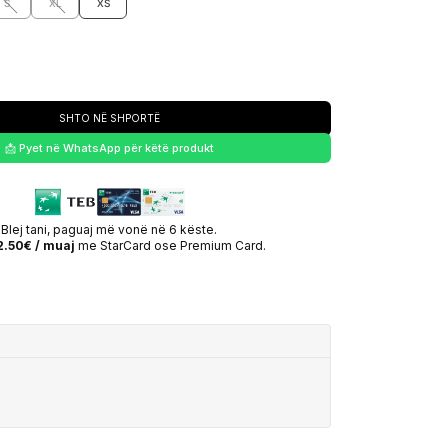
S
XL
XS
SHTO NË SHPORTË
📩 Pyet në WhatsApp për këtë produkt
Blej tani, paguaj më vonë në 6 këste.
.50€ / muaj
me StarCard ose Premium Card.