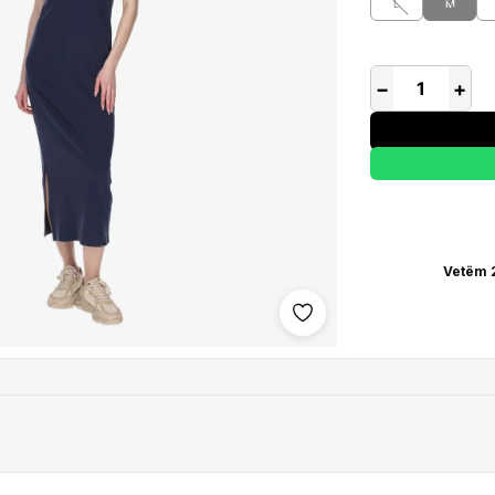
L
M
−
+
Vetëm 2
Shto në wishlist