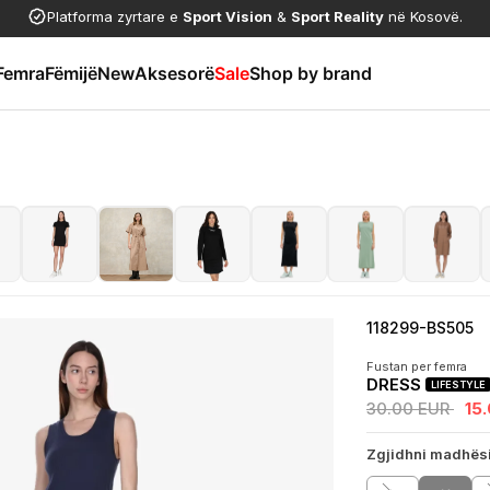
Platforma zyrtare e
Sport Vision
&
Sport Reality
në Kosovë.
Femra
Fëmijë
New
Aksesorë
Sale
Shop by brand
118299-BS505
Fustan per femra
DRESS
LIFESTYLE
30.00 EUR
15
Zgjidhni madhës