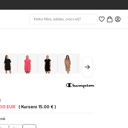
→
.00 EUR
( Kurseni 15.00 € )
inë