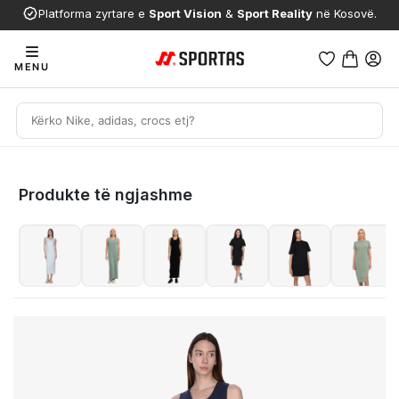
Platforma zyrtare e
Sport Vision
&
Sport Reality
në Kosovë.
MENU
Produkte të ngjashme