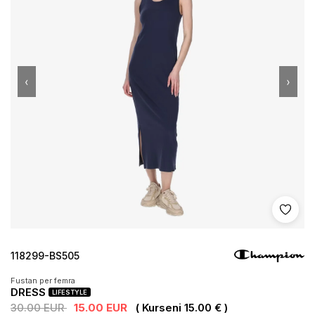
‹
›
Shto 
118299-BS505
Fustan per femra
DRESS
LIFESTYLE
30.00 EUR
15.00 EUR
( Kurseni 15.00 € )