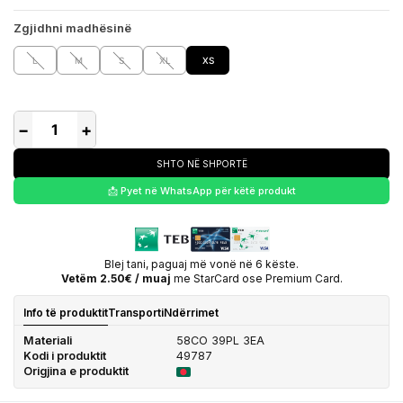
Zgjidhni madhësinë
L
M
S
XL
XS
−
+
SHTO NË SHPORTË
📩 Pyet në WhatsApp për këtë produkt
Blej tani, paguaj më vonë në 6 këste.
Vetëm 2.50€ / muaj
me StarCard ose Premium Card.
Info të produktit
Transporti
Ndërrimet
Materiali
58CO 39PL 3EA
Kodi i produktit
49787
Origjina e produktit